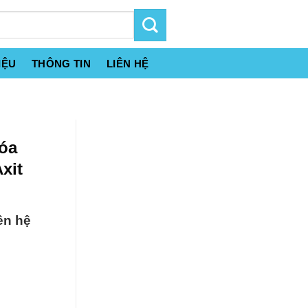
IỆU
THÔNG TIN
LIÊN HỆ
óa
Axit
ên hệ