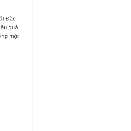
ất Đắc
hiệu quả
ựng một