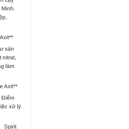
í Minh.
ệp,
Axit**
hư sản
nitrat,
ng làm
e Axit**
. Điểm
iệc xử lý
 Spirit