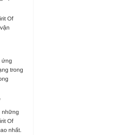
rit Of
 vận
u ứng
ạng trong
rong
*
g những
rit Of
cao nhất.