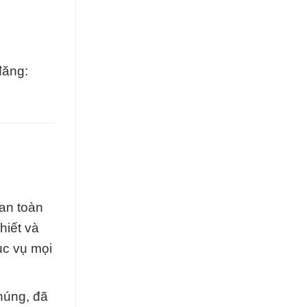
đăng:
an toàn
hiết và
ục vụ mọi
chúng, đã