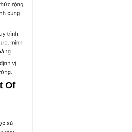
thức rộng
ành cùng
y trình
hực, minh
hàng.
định vị
ường.
t Of
ược sử
in cậy