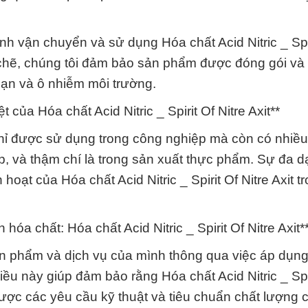
nh vận chuyển và sử dụng Hóa chất Acid Nitric _ Spi
ặt chẽ, chúng tôi đảm bảo sản phẩm được đóng gói và
nạn và ô nhiễm môi trường.
ủa Hóa chất Acid Nitric _ Spirit Of Nitre Axit**
ng chỉ được sử dụng trong công nghiệp mà còn có nhiề
p, và thậm chí là trong sản xuất thực phẩm. Sự đa d
oạt của Hóa chất Acid Nitric _ Spirit Of Nitre Axit t
hóa chất: Hóa chất Acid Nitric _ Spirit Of Nitre Axit*
n phẩm và dịch vụ của mình thông qua việc áp dụn
iều này giúp đảm bảo rằng Hóa chất Acid Nitric _ Spi
ược các yêu cầu kỹ thuật và tiêu chuẩn chất lượng 