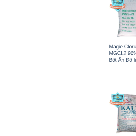
Magie Clor
MGCL2 96
Bột Ấn Độ I