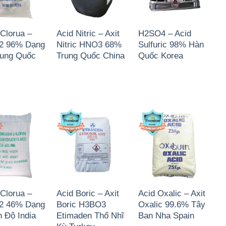
Clorua –
Acid Nitric – Axit
H2SO4 – Acid
 96% Dạng
Nitric HNO3 68%
Sulfuric 98% Hàn
rung Quốc
Trung Quốc China
Quốc Korea
Clorua –
Acid Boric – Axit
Acid Oxalic – Axit
 46% Dạng
Boric H3BO3
Oxalic 99.6% Tây
 Độ India
Etimaden Thổ Nhĩ
Ban Nha Spain