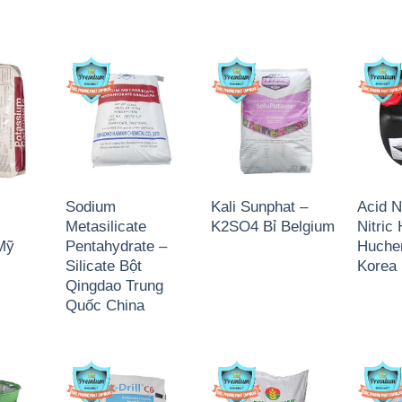
Sodium
Kali Sunphat –
Acid Ni
Metasilicate
K2SO4 Bỉ Belgium
Nitri
Mỹ
Pentahydrate –
Huche
Silicate Bột
Korea
Qingdao Trung
Quốc China