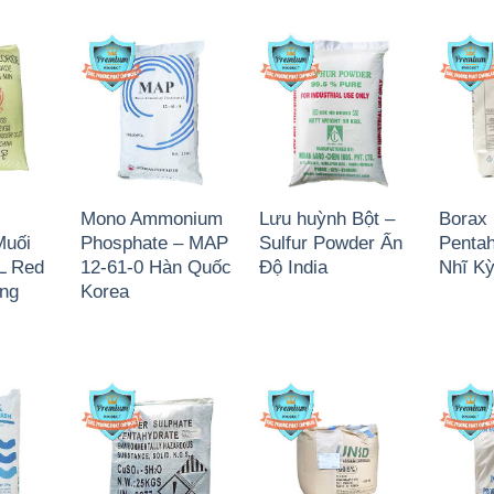
Mono Ammonium
Lưu huỳnh Bột –
Borax
Muối
Phosphate – MAP
Sulfur Powder Ấn
Pentah
L Red
12-61-0 Hàn Quốc
Độ India
Nhĩ Kỳ
ung
Korea