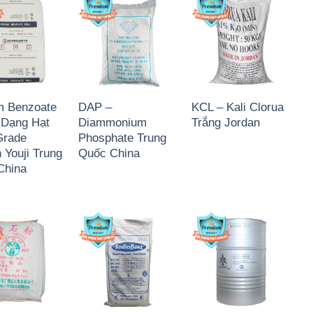
m Benzoate
DAP –
KCL – Kali Clorua
 Dạng Hạt
Diammonium
Trắng Jordan
Grade
Phosphate Trung
Youji Trung
Quốc China
China