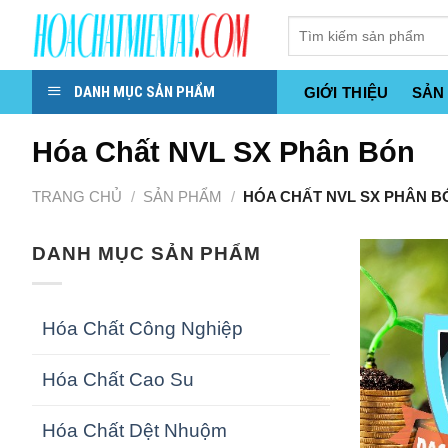
Skip
to
content
DANH MỤC SẢN PHẨM
GIỚI THIỆU
SẢN
Hóa Chất NVL SX Phân Bón
TRANG CHỦ
/
SẢN PHẨM
/
HÓA CHẤT NVL SX PHÂN B
DANH MỤC SẢN PHẨM
Hóa Chất Công Nghiệp
Hóa Chất Cao Su
Hóa Chất Dệt Nhuộm