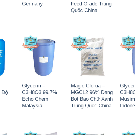
Germany
Feed Grade Trung
Quốc China
Glycerin –
Magie Clorua –
Glycer
 Độ
C3H8O3 99.7%
MGCL2 96% Dạng
C3H8O
Echo Chem
Bột Bao Chữ Xanh
Musim
Malaysia
Trung Quốc China
Indone