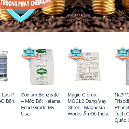
t Las P
Sodium Benzoate
Magie Clorua –
Na3PO
IBC Bồn
– Mốc Bột Kalama
MGCL2 Dạng Vảy
Trisod
Food Grade Mỹ
Shreeji Magnesia
Phosp
Usa
Works Ấn Độ India
Tech G
Quốc 