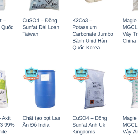
t –
CuSO4 – Đồng
K2Co3 –
Magie 
 Quốc
Sunfat Đài Loan
Potassium
MGCL2
Taiwan
Carbonate Jumbo
Vảy T
Bành Unid Hàn
China
Quốc Korea
 Axit
Chất tạo bọt Las
CuSO4 – Đồng
Magie 
O3 99%
Ấn Độ India
Sunfat Anh Uk
MGCL2
ile
Kingdoms
Vảy Ấn