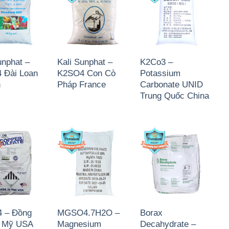
unphat –
Kali Sunphat –
K2Co3 –
 Đài Loan
K2SO4 Con Cò
Potassium
n
Pháp France
Carbonate UNID
Trung Quốc China
 – Đồng
MGSO4.7H2O –
Borax
t Mỹ USA
Magnesium
Decahydrate –