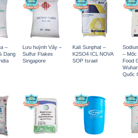
ua –
Lưu huỳnh Vảy –
Kali Sunphat –
Sodiu
% Dạng
Sulfur Flakes
K2SO4 ICL NOVA
– Mốc
ndia
Singapore
SOP Israel
Food 
Wuhan 
Quốc 