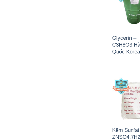
Glycerin –
C3H8O3 H
Quốc Kore
Kẽm Sunfat
ZNSO4.7H2