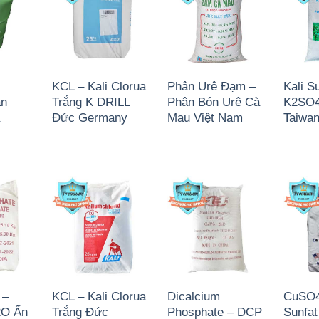
KCL – Kali Clorua
Phân Urê Đạm –
Kali S
àn
Trắng K DRILL
Phân Bón Urê Cà
K2SO4
a
Đức Germany
Mau Việt Nam
Taiwa
 –
KCL – Kali Clorua
Dicalcium
CuSO4
O Ấn
Trắng Đức
Phosphate – DCP
Sunfa