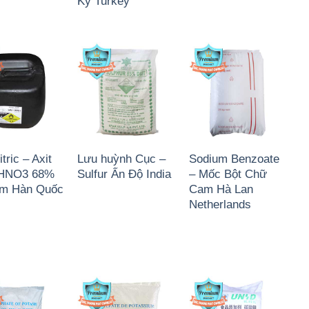
Kỳ Turkey
tric – Axit
Lưu huỳnh Cục –
Sodium Benzoate
c HNO3 68%
Sulfur Ấn Độ India
– Mốc Bột Chữ
m Hàn Quốc
Cam Hà Lan
Netherlands