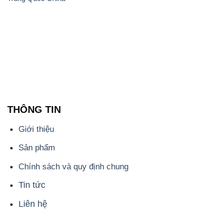
Giới thiệu
Sản phẩm
Chính sách và quy định chung
Tin tức
Liên hệ
📞
PHÒNG KINH DOANH - CÔNG TY HÓA CHẤT
ĐẮC TRƯỜNG PHÁT
🌐
🌐 Website: https://hoachatmientay.com/
📞 Hotline: - 0933.920.505 - 028.3504.5555
- 028.3756.1835 - 028.3756.1840 - 028.3756.1841-
028.3756.1842