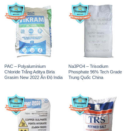
Chloride Trắng Aditya Birla
Phosphate 96% Tech Grade
Grasim New 2022 Ấn Độ India
Trung Quốc China
CuSO4 – Đồng Sunfat Nga
Muối NaCL – Sodium Chloride
Russia
TRS Thái Lan