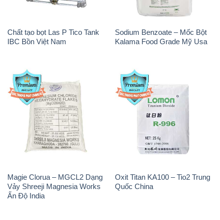
Magie Clorua – MGCL2 Dạng
Oxit Titan KA100 – Tio2 Trung
Vảy Shreeji Magnesia Works
Quốc China
Ấn Độ India
PAC – Polyaluminium
Na3PO4 – Trisodium