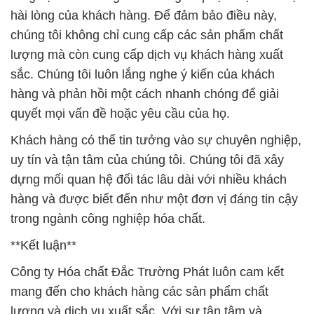
dựng mối quan hệ đối tác lâu dài với nhiều khách
hàng và được biết đến như một đơn vị đáng tin cậy
trong ngành công nghiệp hóa chất.
**Kết luận**
Công ty Hóa chất Đắc Trường Phát luôn cam kết
mang đến cho khách hàng các sản phẩm chất
lượng và dịch vụ xuất sắc. Với sự tận tâm và
chuyên nghiệp của đội ngũ nhân viên, chúng tôi tự
hào là một đối tác đáng tin cậy trong lĩnh vực cung
cấp hóa chất tại Việt Nam. Hãy liên hệ với chúng tôi
để biết thêm thông tin chi tiết và cùng xây dựng một
tương lai thành công.
# Công ty chuyên phân phối ( bán ) Hóa chất
Dextrose Powder # D-Glucose Lihua Trung Quốc
China