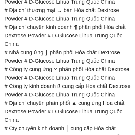
Powder # D-Glucose Lihua Trung Quốc China
# Công ty kinh doanh ß cung cấp Hóa chất Dextrose
Powder # D-Glucose Lihua Trung Quốc China
# Địa chỉ chuyên phân phối ▲ cung ứng Hóa chất
Dextrose Powder # D-Glucose Lihua Trung Quốc
China
# Cty chuyên kinh doanh │ cung cấp Hóa chất
Dextrose Powder # D-Glucose Lihua Trung Quốc
China
📞
PHÒNG KINH DOANH – CÔNG TY HÓA CHẤT
ĐẮC TRƯỜNG PHÁT
🌐
🌐 Website: https://hoachatmientay.com/
📞 Hotline:
– 0933.920.505 – 028.3504.5555