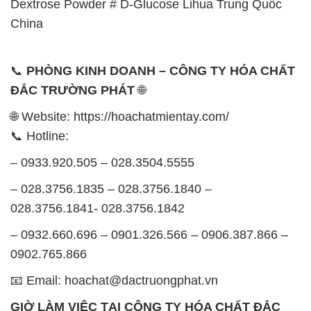
– 028.3756.1835 – 028.3756.1840 –
028.3756.1841- 028.3756.1842
– 0932.660.696 – 0901.326.566 – 0906.387.866 –
0902.765.866
📧 Email: hoachat@dactruongphat.vn
GIỜ LÀM VIỆC TẠI CÔNG TY HÓA CHẤT ĐẮC
TRƯỜNG PHÁT
Thời gian làm việc
tại Hóa Chất Đắc Trường Phát
được tổ chức như sau:
Thứ 2 đến thứ 6: Buổi sáng: từ 8h đến 11h – Buổi
chiều: từ 12h30 đến 17h
Thứ 7: Buổi sáng: từ 8h đến 11h – Buổi chiều: từ
12h30 đến 16h