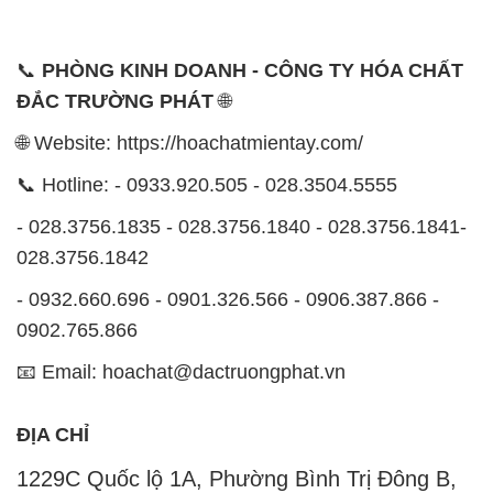
- 0932.660.696 - 0901.326.566 - 0906.387.866 -
0902.765.866
📧 Email: hoachat@dactruongphat.vn
ĐỊA CHỈ
1229C Quốc lộ 1A, Phường Bình Trị Đông B,
Quận Bình Tân, TP. Hồ Chí Minh
CÔNG TY XNK TM SX HÓA CHẤT ĐẮC TRƯỜNG
PHÁT
Công ty Hóa Chất Đắc Trường Phát, hoạt động dưới
tên miền
hoachatmientay.com
, là một đơn vị
chuyên kinh doanh và phân phối các loại hóa chất