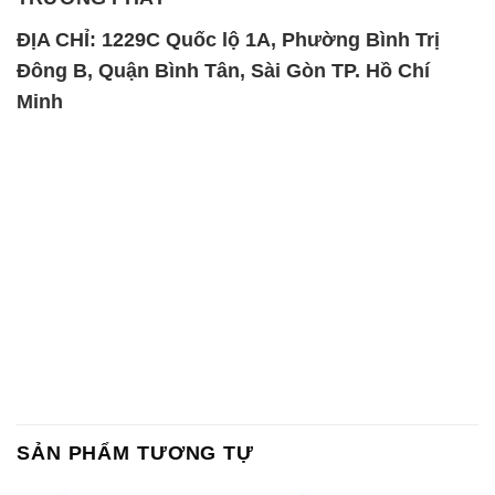
SẢN PHẨM TƯƠNG TỰ
Chất Bảo Quản CMIT Thái
Phèn Nhôm – Al2(SO4)3 17%
Lan Thailand
Ấn Độ India