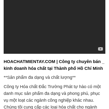
HOACHATMIENTAY.COM | Công ty chuyên bán _
kinh doanh hóa chất tại Thành phố Hồ Chí Minh
**Sản phẩm đa dạng và chất lượng**
Công ty Hóa chất Đắc Trường Phát tự hào có một
danh mục sản phẩm đa dạng và phong phú, phục
vụ một loạt các ngành công nghiệp khác nhau.
Chúng tôi cung cấp các loại hóa chất cho ngành
công nghiệp dầu khí, hóa dầu, chế biến thực phẩm,
sản xuất điện tử, và nhiều lĩnh vực khác. Sản phẩm
của chúng tôi luôn đạt tiêu chuẩn chất lượng cao
nhất, được sản xuất và kiểm định theo các quy định
và tiêu chuẩn quốc tế.
Chúng tôi cam kết đảm bảo an toàn tuyệt đối trong
quá trình sản xuất, lưu trữ, và vận chuyển hóa chất.
Hệ thống kiểm soát chất lượng nghiêm ngặt của