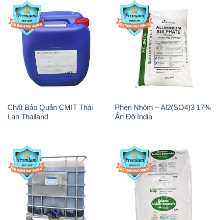
Chất tạo bọt Las P Tico Tank
Sodium Benzoate – Mốc Bột
IBC Bồn Việt Nam
Kalama Food Grade Mỹ Usa