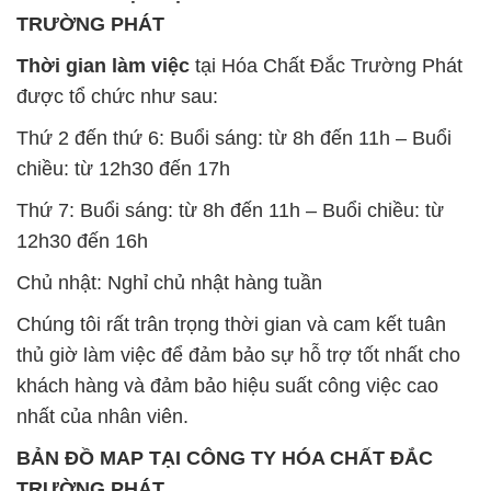
Chủ nhật: Nghỉ chủ nhật hàng tuần
Chúng tôi rất trân trọng thời gian và cam kết tuân
thủ giờ làm việc để đảm bảo sự hỗ trợ tốt nhất cho
khách hàng và đảm bảo hiệu suất công việc cao
nhất của nhân viên.
BẢN ĐỒ MAP TẠI CÔNG TY HÓA CHẤT ĐẮC
TRƯỜNG PHÁT
ĐỊA CHỈ: 1229C Quốc lộ 1A, Phường Bình Trị
Đông B, Quận Bình Tân, Sài Gòn TP. Hồ Chí
Minh