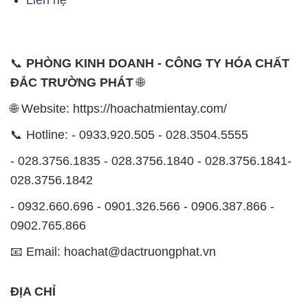
🌐 Website: https://hoachatmientay.com/
📞 Hotline: - 0933.920.505 - 028.3504.5555
- 028.3756.1835 - 028.3756.1840 - 028.3756.1841-
028.3756.1842
- 0932.660.696 - 0901.326.566 - 0906.387.866 -
0902.765.866
📧 Email: hoachat@dactruongphat.vn
ĐỊA CHỈ
1229C Quốc lộ 1A, Phường Bình Trị Đông B,
Quận Bình Tân, TP. Hồ Chí Minh