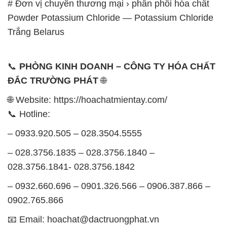
📞
PHÒNG KINH DOANH – CÔNG TY HÓA CHẤT
ĐẮC TRƯỜNG PHÁT
🌐
🌐 Website: https://hoachatmientay.com/
📞 Hotline:
– 0933.920.505 – 028.3504.5555
– 028.3756.1835 – 028.3756.1840 –
028.3756.1841- 028.3756.1842
– 0932.660.696 – 0901.326.566 – 0906.387.866 –
0902.765.866
📧 Email: hoachat@dactruongphat.vn
GIỜ LÀM VIỆC TẠI CÔNG TY HÓA CHẤT ĐẮC
TRƯỜNG PHÁT
Thời gian làm việc
tại Hóa Chất Đắc Trường Phát
được tổ chức như sau: