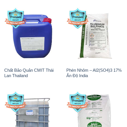
Chất Bảo Quản CMIT Thái
Phèn Nhôm – Al2(SO4)3 17%
Lan Thailand
Ấn Độ India
Chất tạo bọt Las P Tico Tank
Sodium Benzoate – Mốc Bột
IBC Bồn Việt Nam
Kalama Food Grade Mỹ Usa