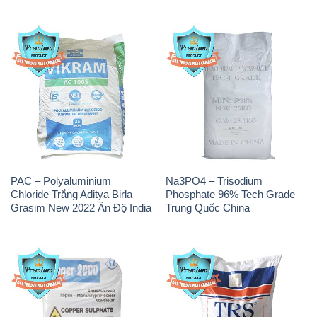
PAC – Polyaluminium
Na3PO4 – Trisodium
Chloride Trắng Aditya Birla
Phosphate 96% Tech Grade
Grasim New 2022 Ấn Độ India
Trung Quốc China
CuSO4 – Đồng Sunfat Nga
Muối NaCL – Sodium Chloride