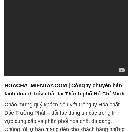
HOACHATMIENTAY.COM | Công ty chuyên bán _
kinh doanh hóa chất tại Thành phố Hồ Chí Minh
Chào mừng quý khách đến với Công ty Hóa chất
Đắc Trường Phát – đối tác đáng tin cậy trong lĩnh
vực cung cấp và phân phối hóa chất đa dạng.
Chúng tôi tự hào mang đến cho khách hàng những
giải pháp chất lượng cao và đáng tin cậy, phục vụ
cho nhiều lĩnh vực công nghiệp khác nhau.
**1. Sản phẩm nổi bật: Acid Chromic**
Chúng tôi cung cấp một loạt các sản phẩm hóa chất