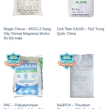
Magie Clorua – MGCL2 Dạng
Oxit Titan KA100 – Tio2 Trung
Vảy Shreeji Magnesia Works
Quốc China
Ấn Độ India
PAC – Polyaluminium
Na3PO4 – Trisodium