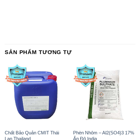
SẢN PHẨM TƯƠNG TỰ
Chất Bảo Quản CMIT Thái
Phèn Nhôm – Al2(SO4)3 17%
Lan Thailand
Ấn Độ India