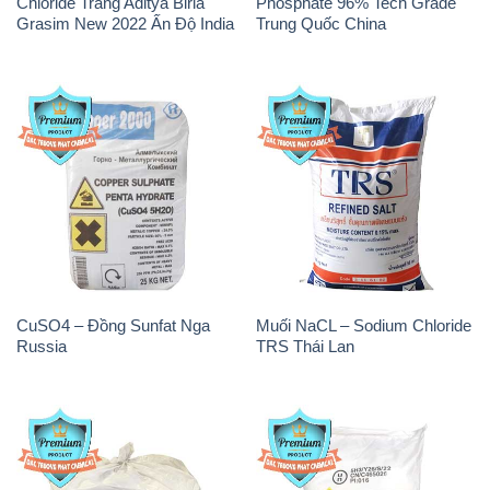
Chloride Trắng Aditya Birla
Phosphate 96% Tech Grade
Grasim New 2022 Ấn Độ India
Trung Quốc China
CuSO4 – Đồng Sunfat Nga
Muối NaCL – Sodium Chloride
Russia
TRS Thái Lan