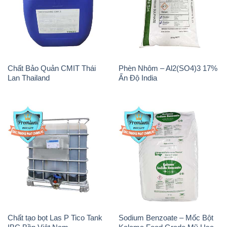
Chất Bảo Quản CMIT Thái
Phèn Nhôm – Al2(SO4)3 17%
Lan Thailand
Ấn Độ India
Chất tạo bọt Las P Tico Tank
Sodium Benzoate – Mốc Bột
IBC Bồn Việt Nam
Kalama Food Grade Mỹ Usa