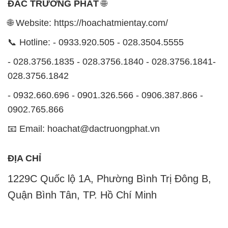
028.3756.1842
- 0932.660.696 - 0901.326.566 - 0906.387.866 -
0902.765.866
📧 Email: hoachat@dactruongphat.vn
ĐỊA CHỈ
1229C Quốc lộ 1A, Phường Bình Trị Đông B,
Quận Bình Tân, TP. Hồ Chí Minh
CÔNG TY XNK TM SX HÓA CHẤT ĐẮC TRƯỜNG
PHÁT
Công ty Hóa Chất Đắc Trường Phát, hoạt động dưới
tên miền
hoachatmientay.com
, là một đơn vị