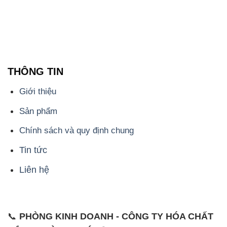
THÔNG TIN
Giới thiệu
Sản phẩm
Chính sách và quy định chung
Tin tức
Liên hệ
📞
PHÒNG KINH DOANH - CÔNG TY HÓA CHẤT
ĐẮC TRƯỜNG PHÁT
🌐
🌐 Website: https://hoachatmientay.com/
📞 Hotline: - 0933.920.505 - 028.3504.5555
- 028.3756.1835 - 028.3756.1840 - 028.3756.1841-