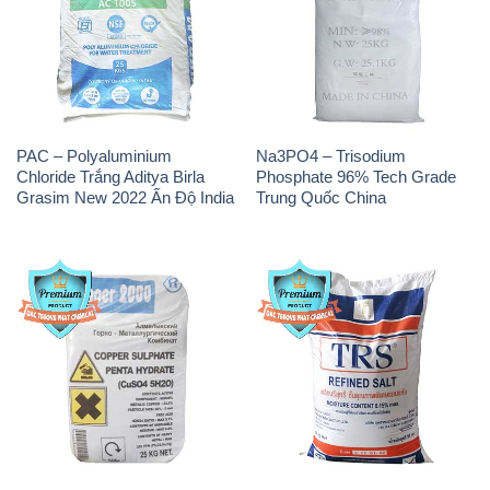
PAC – Polyaluminium
Na3PO4 – Trisodium
Chloride Trắng Aditya Birla
Phosphate 96% Tech Grade
Grasim New 2022 Ấn Độ India
Trung Quốc China
CuSO4 – Đồng Sunfat Nga
Muối NaCL – Sodium Chloride
Russia
TRS Thái Lan