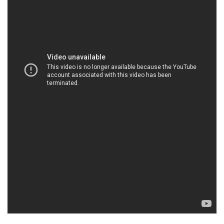
HOACHATMIENTAY.COM | Công ty cung cấp #
kinh doanh hóa chất tại Thành phố Hồ Chí Minh
Công ty Hóa chất Đắc Trường Phát – Nguồn hàng
đa dạng, chất lượng đỉnh cao