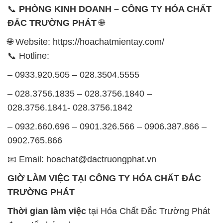
– 0933.920.505 – 028.3504.5555
– 028.3756.1835 – 028.3756.1840 –
028.3756.1841- 028.3756.1842
– 0932.660.696 – 0901.326.566 – 0906.387.866 –
0902.765.866
📧 Email: hoachat@dactruongphat.vn
GIỜ LÀM VIỆC TẠI CÔNG TY HÓA CHẤT ĐẮC
TRƯỜNG PHÁT
Thời gian làm việc
tại Hóa Chất Đắc Trường Phát
được tổ chức như sau:
Thứ 2 đến thứ 6: Buổi sáng: từ 8h đến 11h – Buổi
chiều: từ 12h30 đến 17h
Thứ 7: Buổi sáng: từ 8h đến 11h – Buổi chiều: từ