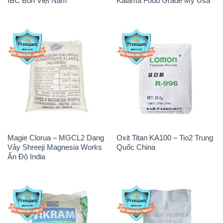
Magie Clorua – MGCL2 Dạng
Oxit Titan KA100 – Tio2 Trung
Vảy Shreeji Magnesia Works
Quốc China
Ấn Độ India