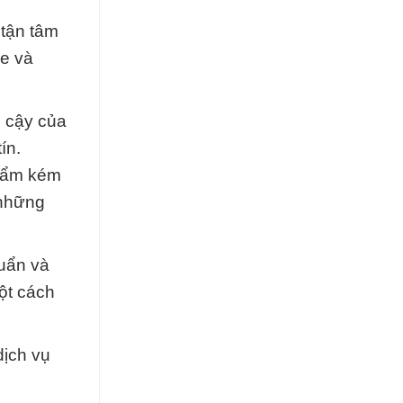
 tận tâm
e và
n cậy của
ín.
phẩm kém
 những
uẩn và
ột cách
dịch vụ