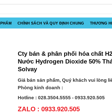
 PHẨM
CHÍNH SÁCH VÀ QUY ĐỊNH CHUNG
THƯƠNG H
Cty bán & phân phối hóa chất H
Nước Hydrogen Dioxide 50% Thá
Solvay
Giá bán sản phẩm, Quý khách vui lòng li
Phòng kinh doanh :
Hotline : 028.3504.5555 - 0933.920.505
ZALO : 0933.920.505