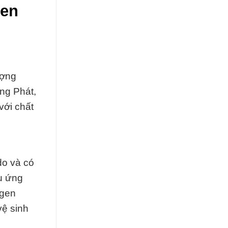
gen
ượng
ng Phát,
với chất
do và có
u ứng
ogen
vệ sinh