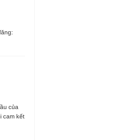
đăng:
cầu của
i cam kết