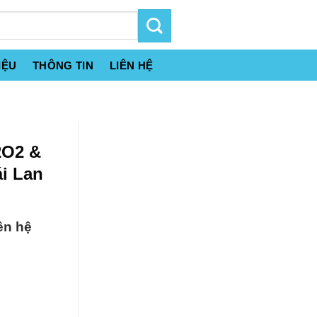
IỆU
THÔNG TIN
LIÊN HỆ
2O2 &
i Lan
ên hệ