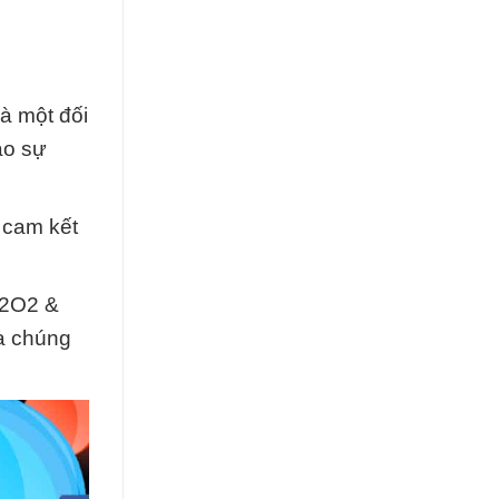
à một đối
ào sự
 cam kết
H2O2 &
ủa chúng