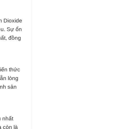
n Dioxide
ệu. Sự ổn
uất, đồng
iến thức
ẵn lòng
ình sản
u nhất
 còn là