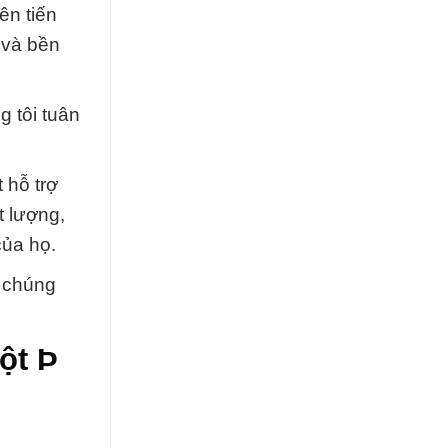
ên tiến
 và bền
 tôi tuân
 hỗ trợ
t lượng,
của họ.
a chúng
ột Þ