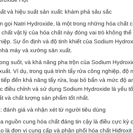
hất và hiệu suất sản xuất: khám phá sâu sắc
 gọi Natri Hydroxide, là một trong những hóa chất có
chất vật lý của hóa chất này đóng vai trò không thể
hiệp. Sự ổn định và độ tinh khiết của Sodium Hydrox
 nhà máy và xưởng sản xuất.
trong suốt, và khả năng pha trộn của Sodium Hydrox
uất. Ví dụ, trong quá trình tẩy rửa công nghiệp, độ
 tiếp đến khả năng tẩy rửa, loại bỏ bẩn và mức độ a
ệc điều chỉnh và sử dụng Sodium Hydroxide là yếu t
ất và chất lượng sản phẩm tốt nhất.
đánh giá và nhận xét từ người tiêu dùng
a nguồn cung hóa chất đáng tin cậy là điều cực kỳ 
 là đơn vị cung cấp và phân phối hóa chất Hiđroxit 