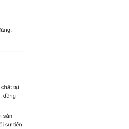
đăng:
chất tại
g, đồng
n sẵn
i sự tiến