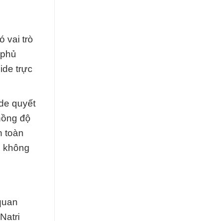
 vai trò
 phủ
ide trực
ide quyết
 nồng độ
n toàn
ố không
quan
Natri