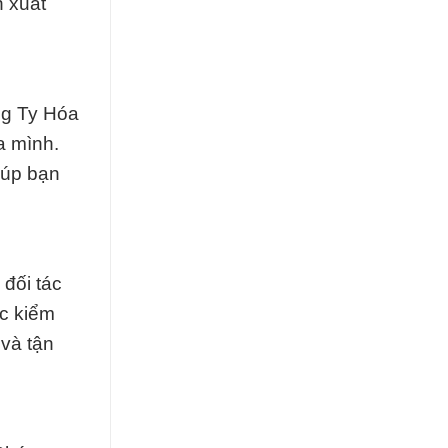
n xuất
ng Ty Hóa
a mình.
iúp bạn
đối tác
c kiểm
 và tận