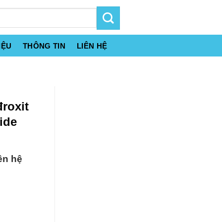
IỆU
THÔNG TIN
LIÊN HỆ
roxit
ide
ên hệ