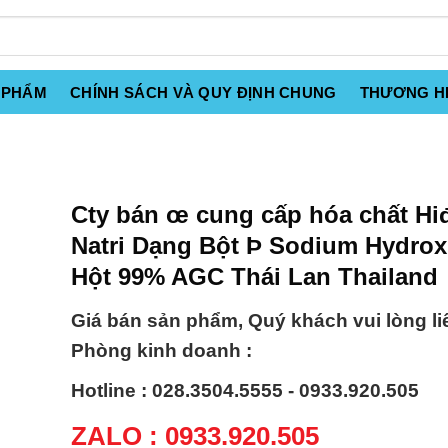
 PHẨM
CHÍNH SÁCH VÀ QUY ĐỊNH CHUNG
THƯƠNG H
Cty bán œ cung cấp hóa chất Hiđ
Natri Dạng Bột Þ Sodium Hydrox
Hột 99% AGC Thái Lan Thailand
Giá bán sản phẩm, Quý khách vui lòng li
Phòng kinh doanh :
Hotline : 028.3504.5555 - 0933.920.505
ZALO : 0933.920.505