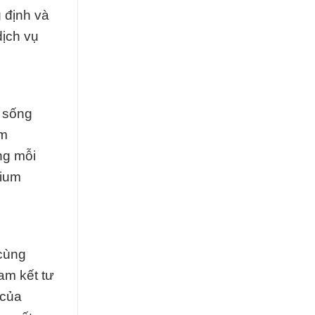
 định và
dịch vụ
c sống
um
ng mỗi
dium
 cùng
am kết tư
 của