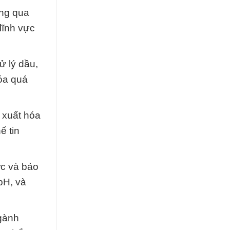
ông qua
lĩnh vực
ử lý dầu,
óa quá
 xuất hóa
ể tin
ớc và bảo
pH, và
gành