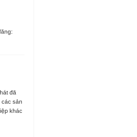
đăng:
hát đã
p các sản
iệp khác