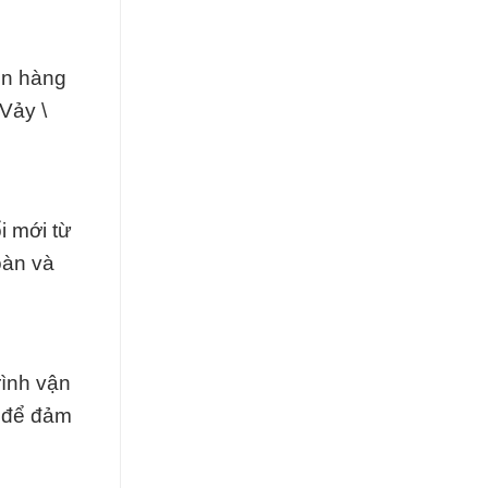
ên hàng
Vảy \
i mới từ
oàn và
rình vận
o để đảm