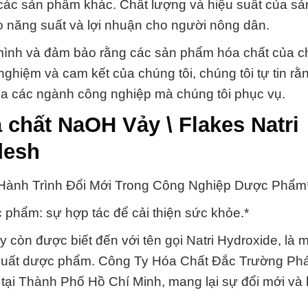
 các sản phẩm khác. Chất lượng và hiệu suất của s
ao năng suất và lợi nhuận cho người nông dân.
 mình và đảm bảo rằng các sản phẩm hóa chất của c
hiệm và cam kết của chúng tôi, chúng tôi tự tin rằn
ủa các ngành công nghiệp mà chúng tôi phục vụ.
chất NaOH Vảy \ Flakes Natri
desh
: Hành Trình Đổi Mới Trong Công Nghiệp Dược Phẩm
 phẩm: sự hợp tác để cải thiện sức khỏe.*
 còn được biết đến với tên gọi Natri Hydroxide, là m
n xuất dược phẩm. Công Ty Hóa Chất Đắc Trường Ph
 tại Thành Phố Hồ Chí Minh, mang lại sự đổi mới và