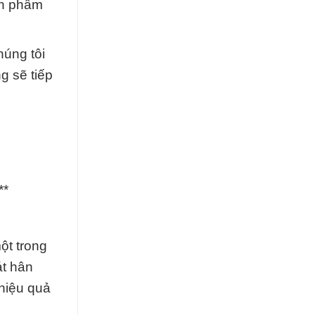
ản phẩm
húng tôi
g sẽ tiếp
**
ột trong
át hân
 hiệu quả