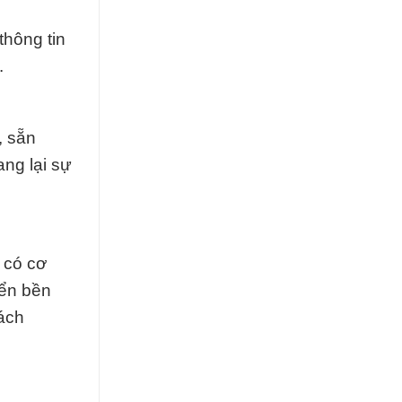
thông tin
.
, sẵn
ng lại sự
 có cơ
iển bền
ách