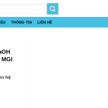
IỆU
THÔNG TIN
LIÊN HỆ
NaOH
% MGI
ên hệ