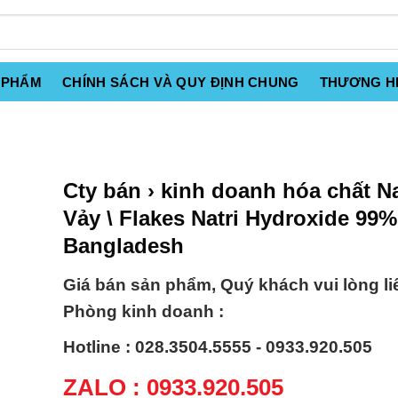
 PHẨM
CHÍNH SÁCH VÀ QUY ĐỊNH CHUNG
THƯƠNG H
Cty bán › kinh doanh hóa chất 
Vảy \ Flakes Natri Hydroxide 99
Bangladesh
Giá bán sản phẩm, Quý khách vui lòng li
Phòng kinh doanh :
Hotline : 028.3504.5555 - 0933.920.505
ZALO : 0933.920.505