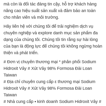
chuyên nghiệp và explore danh mục sản phẩm đa
dạng của chúng tôi. Chúng tôi tin rằng sự hài lòng
của bạn là động lực để chúng tôi không ngừng hoàn
thiện và phát triển.
# Đơn vị chuyên thương mại * phân phối Sodium
Hidroxit Vảy # Xút Vảy 98% Formosa Đài Loan
Taiwan
# Địa chỉ chuyên cung cấp ε thương mại Sodium
Hidroxit Vảy # Xút Vảy 98% Formosa Đài Loan
Taiwan
# Nhà cung cấp • kinh doanh Sodium Hidroxit Vảy #
Xút Vảy 98% Formosa Đài Loan Taiwan
# Công ty phân phối ⌡ thương mại Sodium Hidroxit
Vảy # Xút Vảy 98% Formosa Đài Loan Taiwan
# Đơn vị kinh doanh × cung cấp Sodium Hidroxit
Vảy # Xút Vảy 98% Formosa Đài Loan Taiwan