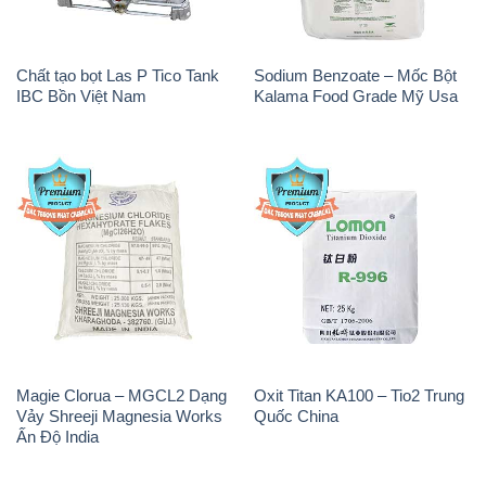
Magie Clorua – MGCL2 Dạng
Oxit Titan KA100 – Tio2 Trung
Vảy Shreeji Magnesia Works
Quốc China
Ấn Độ India