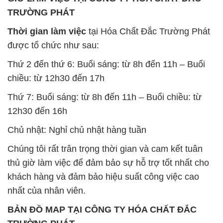
Thứ 2 đến thứ 6: Buổi sáng: từ 8h đến 11h – Buổi
chiều: từ 12h30 đến 17h
Thứ 7: Buổi sáng: từ 8h đến 11h – Buổi chiều: từ
12h30 đến 16h
Chủ nhật: Nghỉ chủ nhật hàng tuần
Chúng tôi rất trân trọng thời gian và cam kết tuân
thủ giờ làm việc để đảm bảo sự hỗ trợ tốt nhất cho
khách hàng và đảm bảo hiệu suất công việc cao
nhất của nhân viên.
BẢN ĐỒ MAP TẠI CÔNG TY HÓA CHẤT ĐẮC
TRƯỜNG PHÁT
ĐỊA CHỈ: 1229C Quốc lộ 1A, Phường Bình Trị
Đông B, Quận Bình Tân, Sài Gòn TP. Hồ Chí
Minh