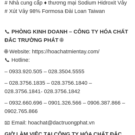
ĐẮC TRƯỜNG PHÁT
🌐
🌐 Website: https://hoachatmientay.com/
📞 Hotline:
– 0933.920.505 – 028.3504.5555
– 028.3756.1835 – 028.3756.1840 –
028.3756.1841- 028.3756.1842
– 0932.660.696 – 0901.326.566 – 0906.387.866 –
0902.765.866
📧 Email: hoachat@dactruongphat.vn
GIỜ LÀM VIỆC TẠI CÔNG TY HÓA CHẤT ĐẮC
TRƯỜNG PHÁT
Thời gian làm việc
tại Hóa Chất Đắc Trường Phát
được tổ chức như sau: