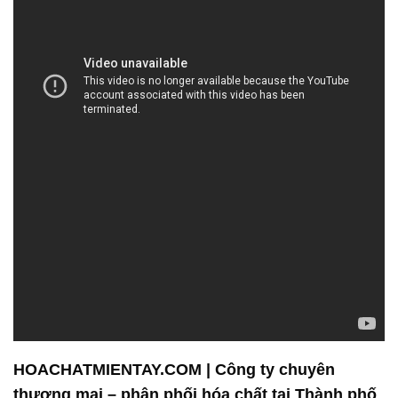
HOACHATMIENTAY.COM | Công ty chuyên
thương mại – phân phối hóa chất tại Thành phố
Hồ Chí Minh
Công ty Hóa Chất Đắc Trường Phát là đối tác đáng
tin cậy cho các doanh nghiệp trong lĩnh vực hóa
chất, chúng tôi cam kết mang đến sự hỗ trợ toàn