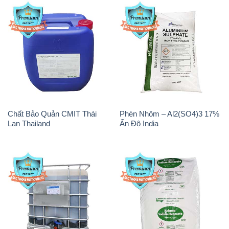
Chất Bảo Quản CMIT Thái
Phèn Nhôm – Al2(SO4)3 17%
Lan Thailand
Ấn Độ India
Chất tạo bọt Las P Tico Tank
Sodium Benzoate – Mốc Bột
IBC Bồn Việt Nam
Kalama Food Grade Mỹ Usa