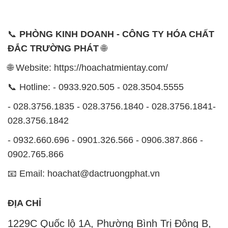
🌐 Website: https://hoachatmientay.com/
📞 Hotline: - 0933.920.505 - 028.3504.5555
- 028.3756.1835 - 028.3756.1840 - 028.3756.1841-
028.3756.1842
- 0932.660.696 - 0901.326.566 - 0906.387.866 -
0902.765.866
📧 Email: hoachat@dactruongphat.vn
ĐỊA CHỈ
1229C Quốc lộ 1A, Phường Bình Trị Đông B,
Quận Bình Tân, TP. Hồ Chí Minh
CÔNG TY XNK TM SX HÓA CHẤT ĐẮC TRƯỜNG