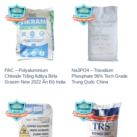
PAC – Polyaluminium
Na3PO4 – Trisodium
Chloride Trắng Aditya Birla
Phosphate 96% Tech Grade
Grasim New 2022 Ấn Độ India
Trung Quốc China
CuSO4 – Đồng Sunfat Nga
Muối NaCL – Sodium Chloride
Russia
TRS Thái Lan