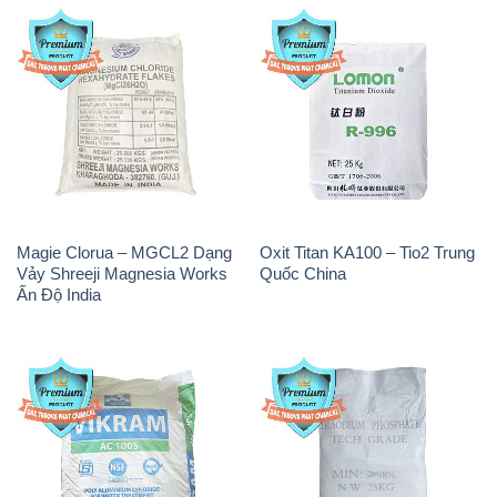
Magie Clorua – MGCL2 Dạng
Oxit Titan KA100 – Tio2 Trung
Vảy Shreeji Magnesia Works
Quốc China
Ấn Độ India