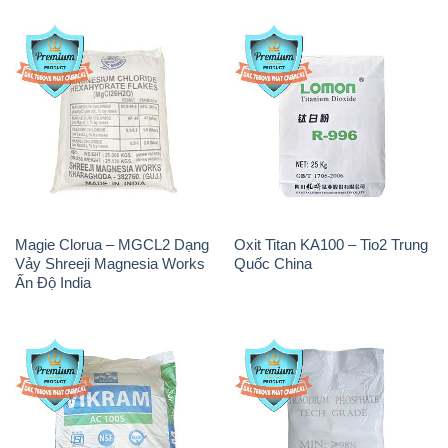
Magie Clorua – MGCL2 Dạng
Oxit Titan KA100 – Tio2 Trung
Vảy Shreeji Magnesia Works
Quốc China
Ấn Độ India