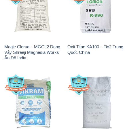
Magie Clorua – MGCL2 Dạng
Oxit Titan KA100 – Tio2 Trung
Vảy Shreeji Magnesia Works
Quốc China
Ấn Độ India