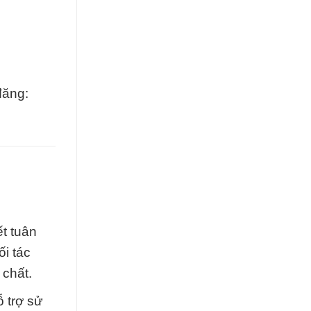
đăng:
t tuân
ối tác
 chất.
ỗ trợ sử