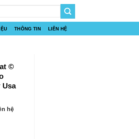
IỆU
THÔNG TIN
LIÊN HỆ
at ©
o
ỹ Usa
ên hệ