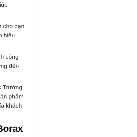
iúp
ến cho bạn
o hiệu
nh công
ớng đến
c Trường
 sản phẩm
hía khách
Borax