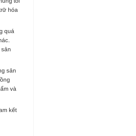
húng tôi
trữ hóa
ng quá
hác.
 sản
ng sản
đồng
hẩm và
cam kết