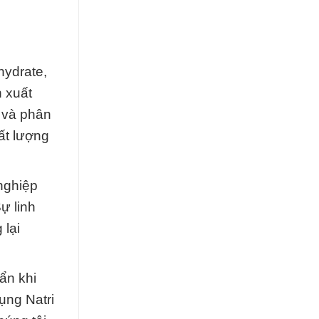
hydrate,
n xuất
 và phân
ất lượng
nghiệp
ự linh
 lại
ẩn khi
ụng Natri