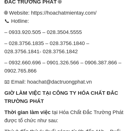
ĐẮC TRƯỜNG PHÁT
🌐
🌐 Website: https://hoachatmientay.com/
📞 Hotline:
– 0933.920.505 – 028.3504.5555
– 028.3756.1835 – 028.3756.1840 –
028.3756.1841- 028.3756.1842
– 0932.660.696 – 0901.326.566 – 0906.387.866 –
0902.765.866
📧 Email: hoachat@dactruongphat.vn
GIỜ LÀM VIỆC TẠI CÔNG TY HÓA CHẤT ĐẮC
TRƯỜNG PHÁT
Thời gian làm việc
tại Hóa Chất Đắc Trường Phát
được tổ chức như sau: