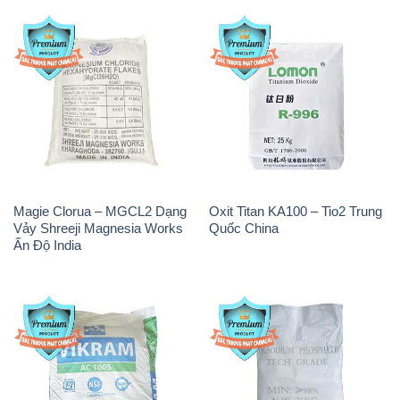
Magie Clorua – MGCL2 Dạng
Oxit Titan KA100 – Tio2 Trung
Vảy Shreeji Magnesia Works
Quốc China
Ấn Độ India