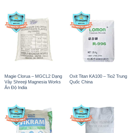
Magie Clorua – MGCL2 Dạng
Oxit Titan KA100 – Tio2 Trung
Vảy Shreeji Magnesia Works
Quốc China
Ấn Độ India