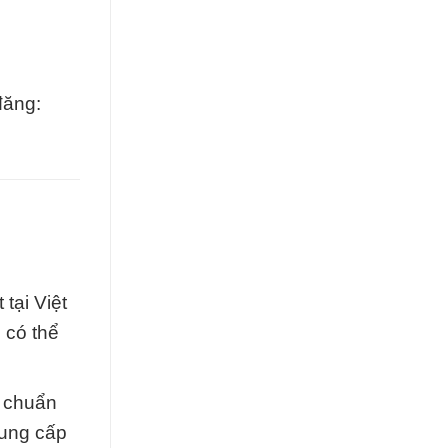
đăng:
tại Việt
 có thể
u chuẩn
cung cấp