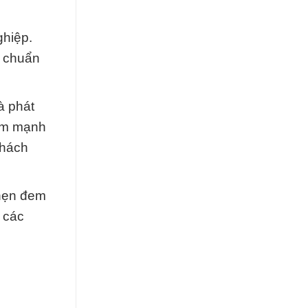
ghiệp.
u chuẩn
à phát
iểm mạnh
khách
 hẹn đem
a các