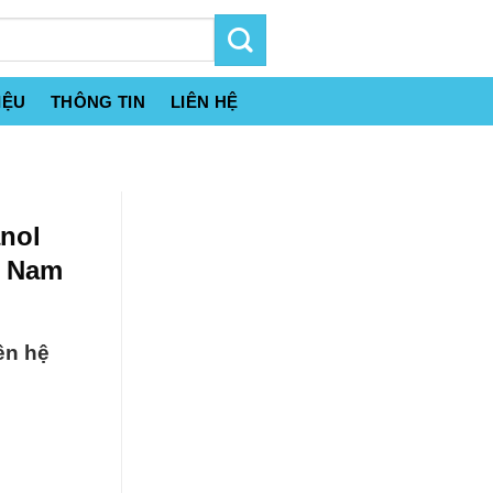
IỆU
THÔNG TIN
LIÊN HỆ
nol
t Nam
ên hệ