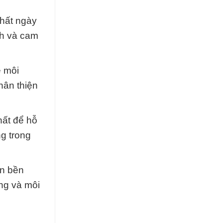
chất ngày
nh và cam
ệ môi
hân thiện
hất để hỗ
ng trong
ển bền
ng và môi