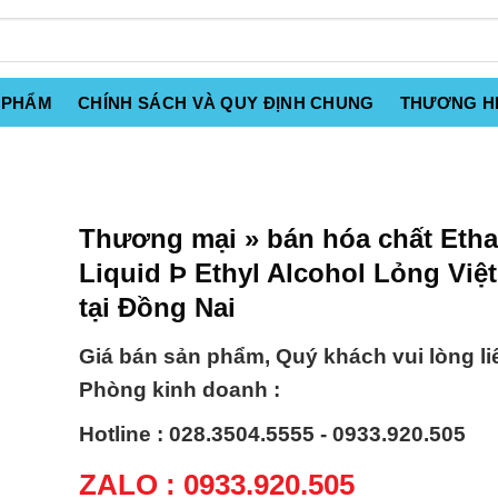
 PHẨM
CHÍNH SÁCH VÀ QUY ĐỊNH CHUNG
THƯƠNG H
Thương mại » bán hóa chất Etha
Liquid Þ Ethyl Alcohol Lỏng Việ
tại Đồng Nai
Giá bán sản phẩm, Quý khách vui lòng li
Phòng kinh doanh :
Hotline : 028.3504.5555 - 0933.920.505
ZALO : 0933.920.505