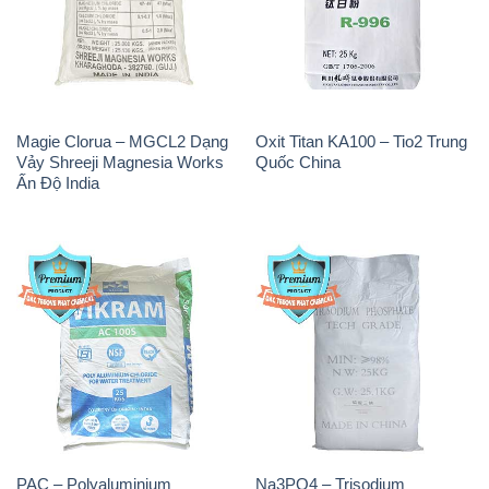
Magie Clorua – MGCL2 Dạng
Oxit Titan KA100 – Tio2 Trung
Vảy Shreeji Magnesia Works
Quốc China
Ấn Độ India
PAC – Polyaluminium
Na3PO4 – Trisodium