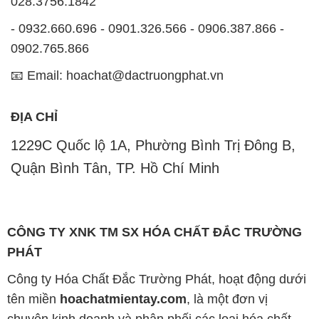
028.3756.1842
- 0932.660.696 - 0901.326.566 - 0906.387.866 -
0902.765.866
📧 Email: hoachat@dactruongphat.vn
ĐỊA CHỈ
1229C Quốc lộ 1A, Phường Bình Trị Đông B,
Quận Bình Tân, TP. Hồ Chí Minh
CÔNG TY XNK TM SX HÓA CHẤT ĐẮC TRƯỜNG
PHÁT
Công ty Hóa Chất Đắc Trường Phát, hoạt động dưới
tên miền
hoachatmientay.com
, là một đơn vị
chuyên kinh doanh và phân phối các loại hóa chất