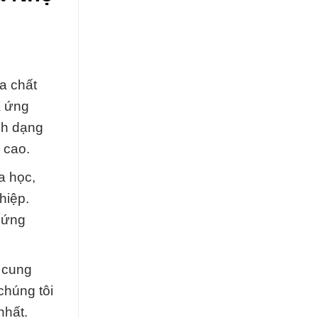
a chất
à ứng
sh dạng
 cao.
a học,
hiệp.
 ứng
 cung
chúng tôi
nhất.