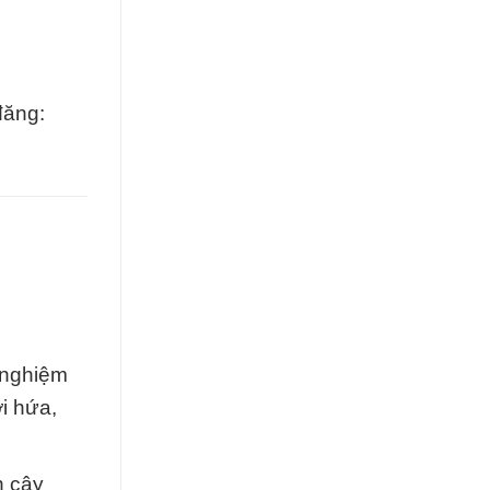
đăng:
 nghiệm
ời hứa,
n cậy