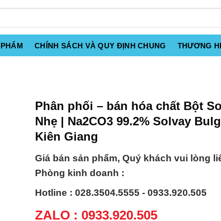
 PHẨM
CHÍNH SÁCH VÀ QUY ĐỊNH CHUNG
THƯƠNG H
Phân phối – bán hóa chất Bột S
Nhẹ | Na2CO3 99.2% Solvay Bulga
Kiên Giang
Giá bán sản phẩm, Quý khách vui lòng li
Phòng kinh doanh :
Hotline : 028.3504.5555 - 0933.920.505
ZALO : 0933.920.505