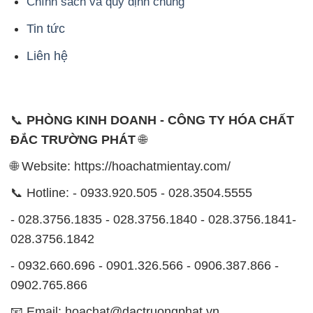
Chính sách và quy định chung
Tin tức
Liên hệ
📞
PHÒNG KINH DOANH - CÔNG TY HÓA CHẤT
ĐẮC TRƯỜNG PHÁT
🌐
🌐 Website: https://hoachatmientay.com/
📞 Hotline: - 0933.920.505 - 028.3504.5555
- 028.3756.1835 - 028.3756.1840 - 028.3756.1841-
028.3756.1842
- 0932.660.696 - 0901.326.566 - 0906.387.866 -
0902.765.866
📧 Email: hoachat@dactruongphat.vn