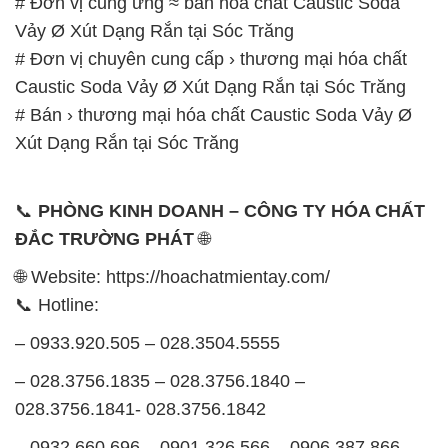
# Đơn vị cung ứng ≈ bán hóa chất Caustic Soda
Vảy Ø Xút Dạng Rắn tại Sóc Trăng
# Đơn vị chuyên cung cấp › thương mại hóa chất
Caustic Soda Vảy Ø Xút Dạng Rắn tại Sóc Trăng
# Bán › thương mại hóa chất Caustic Soda Vảy Ø
Xút Dạng Rắn tại Sóc Trăng
📞
PHÒNG KINH DOANH – CÔNG TY HÓA CHẤT
ĐẮC TRƯỜNG PHÁT
🌐
🌐 Website: https://hoachatmientay.com/
📞 Hotline:
– 0933.920.505 – 028.3504.5555
– 028.3756.1835 – 028.3756.1840 –
028.3756.1841- 028.3756.1842
– 0932.660.696 – 0901.326.566 – 0906.387.866 –