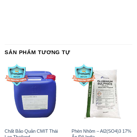
SẢN PHẨM TƯƠNG TỰ
Chất Bảo Quản CMIT Thái
Phèn Nhôm – Al2(SO4)3 17%
Lan Thailand
Ấn Độ India