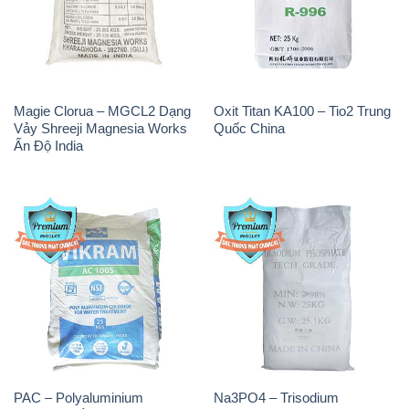
Magie Clorua – MGCL2 Dạng
Oxit Titan KA100 – Tio2 Trung
Vảy Shreeji Magnesia Works
Quốc China
Ấn Độ India
PAC – Polyaluminium
Na3PO4 – Trisodium