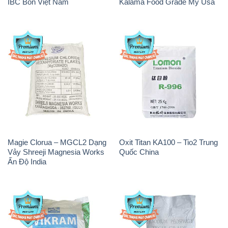
IBC Bồn Việt Nam
Kalama Food Grade Mỹ Usa
Magie Clorua – MGCL2 Dạng
Oxit Titan KA100 – Tio2 Trung
Vảy Shreeji Magnesia Works
Quốc China
Ấn Độ India