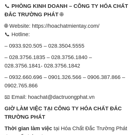
📞
PHÒNG KINH DOANH – CÔNG TY HÓA CHẤT
ĐẮC TRƯỜNG PHÁT
🌐
🌐 Website: https://hoachatmientay.com/
📞 Hotline:
– 0933.920.505 – 028.3504.5555
– 028.3756.1835 – 028.3756.1840 –
028.3756.1841- 028.3756.1842
– 0932.660.696 – 0901.326.566 – 0906.387.866 –
0902.765.866
📧 Email: hoachat@dactruongphat.vn
GIỜ LÀM VIỆC TẠI CÔNG TY HÓA CHẤT ĐẮC
TRƯỜNG PHÁT
Thời gian làm việc
tại Hóa Chất Đắc Trường Phát