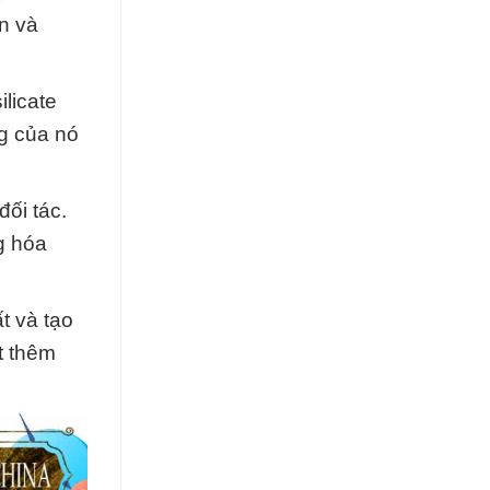
in và
licate
g của nó
ối tác.
g hóa
t và tạo
t thêm