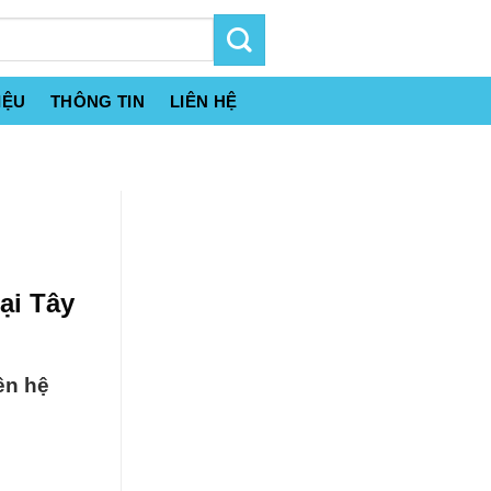
IỆU
THÔNG TIN
LIÊN HỆ
ại Tây
ên hệ