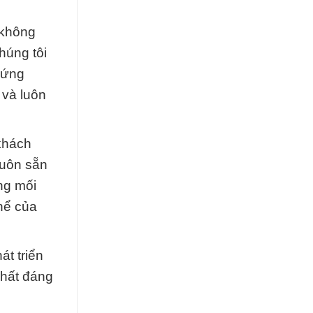
 không
húng tôi
 ứng
 và luôn
khách
luôn sẵn
ng mối
thể của
át triển
chất đáng