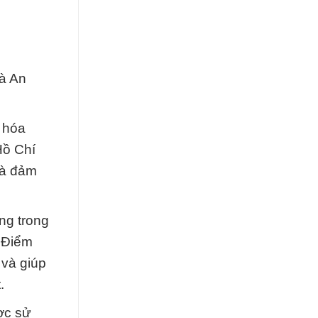
và An
 hóa
Hồ Chí
và đảm
ng trong
. Điểm
và giúp
.
ợc sử