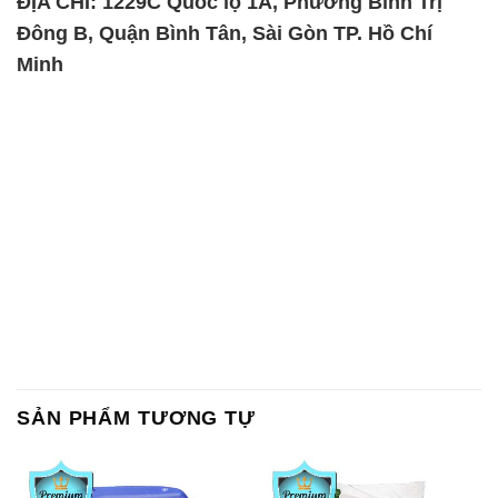
ĐỊA CHỈ: 1229C Quốc lộ 1A, Phường Bình Trị
Đông B, Quận Bình Tân, Sài Gòn TP. Hồ Chí
Minh
SẢN PHẨM TƯƠNG TỰ