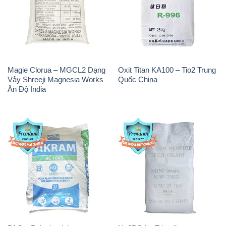
Magie Clorua – MGCL2 Dạng
Oxit Titan KA100 – Tio2 Trung
Vảy Shreeji Magnesia Works
Quốc China
Ấn Độ India