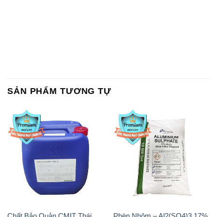
SẢN PHẨM TƯƠNG TỰ
Chất Bảo Quản CMIT Thái
Phèn Nhôm – Al2(SO4)3 17%