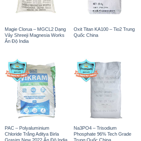
Magie Clorua – MGCL2 Dạng
Oxit Titan KA100 – Tio2 Trung
Vảy Shreeji Magnesia Works
Quốc China
Ấn Độ India
PAC – Polyaluminium
Na3PO4 – Trisodium
Chloride Trắng Aditya Birla
Phosphate 96% Tech Grade
Grasim New 2022 Ấn Độ India
Trung Quốc China