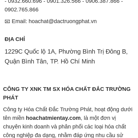
- 0932.660.696 - 0901.326.566 - 0906.387.866 -
0902.765.866
📧 Email: hoachat@dactruongphat.vn
ĐỊA CHỈ
1229C Quốc lộ 1A, Phường Bình Trị Đông B,
Quận Bình Tân, TP. Hồ Chí Minh
CÔNG TY XNK TM SX HÓA CHẤT ĐẮC TRƯỜNG
PHÁT
Công ty Hóa Chất Đắc Trường Phát, hoạt động dưới
tên miền
hoachatmientay.com
, là một đơn vị
chuyên kinh doanh và phân phối các loại hóa chất
công nghiệp đa dạng, nhằm đáp ứng nhu cầu sử