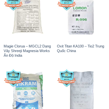
Magie Clorua – MGCL2 Dạng
Oxit Titan KA100 – Tio2 Trung
Vảy Shreeji Magnesia Works
Quốc China
Ấn Độ India