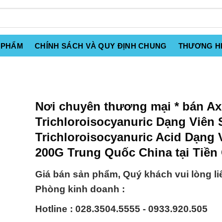
 PHẨM
CHÍNH SÁCH VÀ QUY ĐỊNH CHUNG
THƯƠNG H
Nơi chuyên thương mại * bán Ax
Trichloroisocyanuric Dạng Viên 
Trichloroisocyanuric Acid Dạng 
200G Trung Quốc China tại Tiền
Giá bán sản phẩm, Quý khách vui lòng li
Phòng kinh doanh :
Hotline : 028.3504.5555 - 0933.920.505