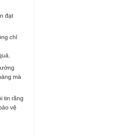
n đạt
ông chỉ
quả.
trường
 hàng mà
i tin rằng
 bảo vệ