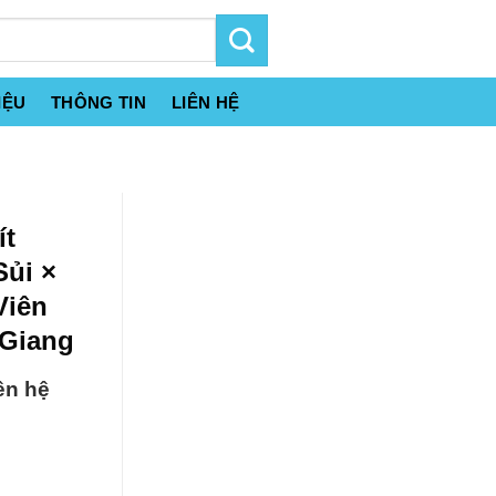
IỆU
THÔNG TIN
LIÊN HỆ
ít
Sủi ×
Viên
 Giang
ên hệ