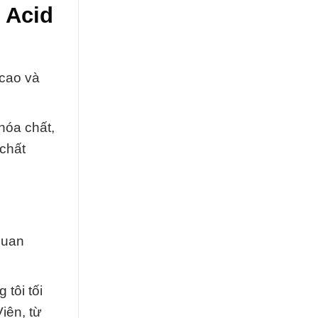
 Acid
 cao và
hóa chất,
 chất
quan
tôi tối
iên, từ