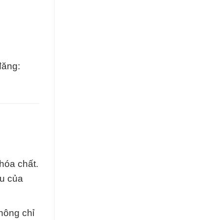
đăng:
hóa chất.
u của
không chỉ