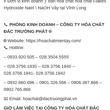
# Đơn vị kinh doanh ƒ bán hóa chất hóa chất Flakes
Hydroxide Natri \ NaOH Vảy tại Vĩnh Long
📞
PHÒNG KINH DOANH – CÔNG TY HÓA CHẤT
ĐẮC TRƯỜNG PHÁT
🌐
🌐 Website: https://hoachatmientay.com/
📞 Hotline:
– 0933.920.505 – 028.3504.5555
– 028.3756.1835 – 028.3756.1840 –
028.3756.1841- 028.3756.1842
– 0932.660.696 – 0901.326.566 – 0906.387.866 –
0902.765.866
📧 Email: hoachat@dactruongphat.vn
GIỜ LÀM VIỆC TẠI CÔNG TY HÓA CHẤT ĐẮC