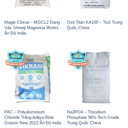
Magie Clorua – MGCL2 Dạng
Oxit Titan KA100 – Tio2 Trung
Vảy Shreeji Magnesia Works
Quốc China
Ấn Độ India
PAC – Polyaluminium
Na3PO4 – Trisodium
Chloride Trắng Aditya Birla
Phosphate 96% Tech Grade
Grasim New 2022 Ấn Độ India
Trung Quốc China