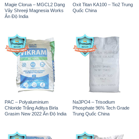
Magie Clorua – MGCL2 Dạng
Oxit Titan KA100 – Tio2 Trung
Vảy Shreeji Magnesia Works
Quốc China
Ấn Độ India
PAC – Polyaluminium
Na3PO4 – Trisodium
Chloride Trắng Aditya Birla
Phosphate 96% Tech Grade
Grasim New 2022 Ấn Độ India
Trung Quốc China