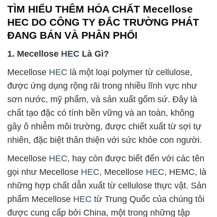
TÌM HIỂU THÊM HÓA CHẤT Mecellose
HEC DO CÔNG TY ĐẮC TRƯỜNG PHÁT
ĐANG BÁN VÀ PHÂN PHỐI
1. Mecellose
HEC
Là Gì?
Mecellose
HEC
là một loại polymer từ cellulose,
được ứng dụng rộng rãi trong nhiều lĩnh vực như
sơn nước, mỹ phẩm, và sản xuất gốm sứ. Đây là
chất tạo đặc có tính bền vững và an toàn, không
gây ô nhiễm môi trường, được chiết xuất từ sợi tự
nhiên, đặc biệt thân thiện với sức khỏe con người.
Mecellose
HEC
, hay còn được biết đến với các tên
gọi như Mecellose
HEC
, Mecellose
HEC
, HEMC, là
những hợp chất dẫn xuất từ cellulose thực vật. Sản
phẩm Mecellose
HEC
từ Trung Quốc của chúng tôi
được cung cấp bởi China, một trong những tập