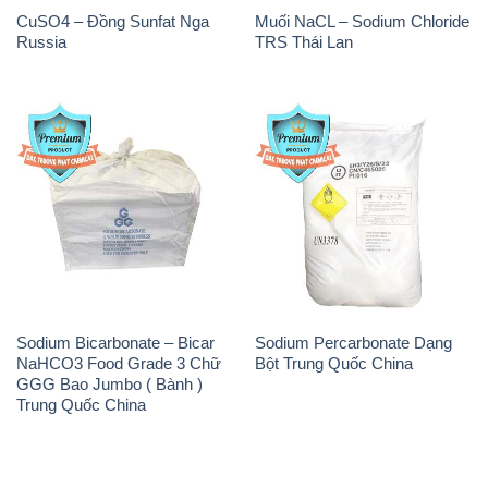
Giới thiệu
Sản phẩm
Chính sách và quy định chung
Tin tức
Liên hệ
📞
PHÒNG KINH DOANH - CÔNG TY HÓA CHẤT
ĐẮC TRƯỜNG PHÁT
🌐
🌐 Website: https://hoachatmientay.com/
📞 Hotline: - 0933.920.505 - 028.3504.5555
- 028.3756.1835 - 028.3756.1840 - 028.3756.1841-
028.3756.1842