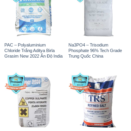
Sodium Bicarbonate – Bicar
Sodium Percarbonate Dạng
NaHCO3 Food Grade 3 Chữ
Bột Trung Quốc China
GGG Bao Jumbo ( Bành )
Trung Quốc China
THÔNG TIN