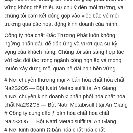
Na2S2O5 — Bột Natri Metabisulfit tại An Giang
# Đơn vị cung cấp → bán hóa chất hóa chất
Na2S2O5 — Bột Natri Metabisulfit tại An Giang
# Cty cung cấp π phân phối hóa chất hóa chất
Na2S2O5 — Bột Natri Metabisulfit tại An Giang
# Công ty phân phối ■ kinh doanh hóa chất hóa chất
Na2S2O5 — Bột Natri Metabisulfit tại An Giang
# Cty cung cấp { bán } hóa chất hóa chất Na2S2O5
— Bột Natri Metabisulfit tại An Giang
📞
PHÒNG KINH DOANH – CÔNG TY HÓA CHẤT
ĐẮC TRƯỜNG PHÁT
🌐
🌐 Website: https://hoachatmientay.com/
📞 Hotline:
– 0933.920.505 – 028.3504.5555