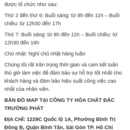
SẢN PHẨM TƯƠNG TỰ
Chất Bảo Quản CMIT Thái
Phèn Nhôm – Al2(SO4)3 17%