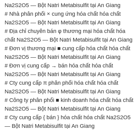
– 028.3756.1835 – 028.3756.1840 –
028.3756.1841- 028.3756.1842
– 0932.660.696 – 0901.326.566 – 0906.387.866 –
0902.765.866
📧 Email: hoachat@dactruongphat.vn
GIỜ LÀM VIỆC TẠI CÔNG TY HÓA CHẤT ĐẮC
TRƯỜNG PHÁT
Thời gian làm việc
tại Hóa Chất Đắc Trường Phát
được tổ chức như sau:
Thứ 2 đến thứ 6: Buổi sáng: từ 8h đến 11h – Buổi
chiều: từ 12h30 đến 17h
Thứ 7: Buổi sáng: từ 8h đến 11h – Buổi chiều: từ
12h30 đến 16h