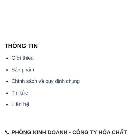
- 0932.660.696 - 0901.326.566 - 0906.387.866 -
0902.765.866
📧 Email: hoachat@dactruongphat.vn
ĐỊA CHỈ
1229C Quốc lộ 1A, Phường Bình Trị Đông B,
Quận Bình Tân, TP. Hồ Chí Minh
CÔNG TY XNK TM SX HÓA CHẤT ĐẮC TRƯỜNG
PHÁT
Công ty Hóa Chất Đắc Trường Phát, hoạt động dưới
tên miền
hoachatmientay.com
, là một đơn vị
chuyên kinh doanh và phân phối các loại hóa chất