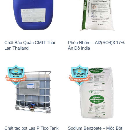
Magie Clorua – MGCL2 Dạng
Oxit Titan KA100 – Tio2 Trung
Vảy Shreeji Magnesia Works
Quốc China
Ấn Độ India
PAC – Polyaluminium
Na3PO4 – Trisodium