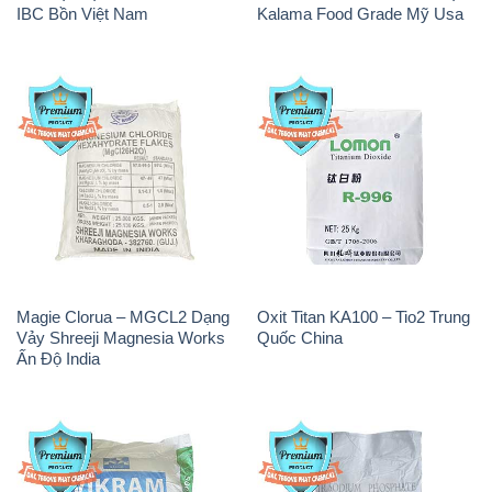
Chloride Trắng Aditya Birla
Phosphate 96% Tech Grade
Grasim New 2022 Ấn Độ India
Trung Quốc China
CuSO4 – Đồng Sunfat Nga
Muối NaCL – Sodium Chloride
Russia
TRS Thái Lan