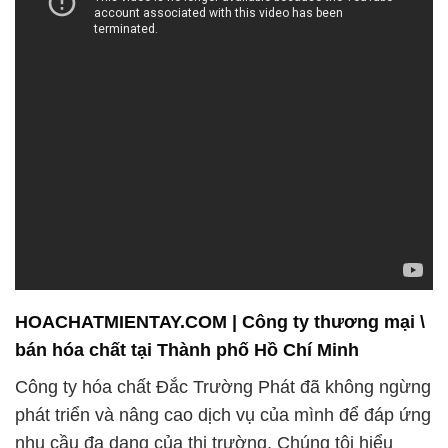
nơi.
Chúng tôi hiểu rằng thời gian là một yếu tố quan
trọng trong các ngành công nghiệp sử dụng hóa
chất. Với đội ngũ nhân viên chuyên nghiệp và hệ
thống logistics hiện đại, chúng tôi luôn sẵn sàng
phục vụ và đáp ứng mọi yêu cầu của quý khách
hàng. Chúng tôi coi trọng tính minh bạch trong giao
dịch, do đó, chúng tôi cung cấp xuất hóa đơn và
chứng từ đầy đủ để đảm bảo sự rõ ràng và tuân thủ
quy định pháp luật.
Công ty hóa chất Đắc Trường Phát không chỉ nổi
tiếng với sản phẩm chất lượng mà còn được xây
dựng dựa trên nền tảng uy tín và lòng tin của khách
hàng. Với nhiều năm kinh nghiệm và sự chuyên
nghiệp, chúng tôi đã trở thành một tên tuổi hàng