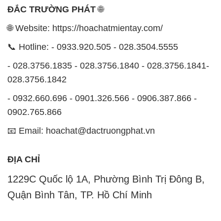
công nghiệp đa dạng, nhằm đáp ứng nhu cầu sử
dụng của khách hàng một cách tốt nhất.
Chúng tôi cam kết mang đến sự hài lòng và đáp ứng
mọi nhu cầu của khách hàng với tiêu chí hàng đầu.
Công ty chúng tôi hiện cung cấp những sản phẩm
hóa chất chất lượng cao với giá thành hợp lý, nhằm
đảm bảo sự thành công của khách hàng.
Uy tín là một trong những nguyên tắc quan trọng
trong hoạt động kinh doanh của chúng tôi. Chúng tôi
luôn ý thức rằng những sản phẩm mà chúng tôi cung
cấp cần phải đáp ứng tiêu chuẩn chất lượng cao, làm
hài lòng đối tác. Đồng thời, chúng tôi cố gắng duy trì
mức giá hợp lý, tạo điều kiện phát triển và sự tồn tại
bền vững trên con đường dài phía trước.
Công ty Hóa Chất Đắc Trường Phát có khả năng đáp