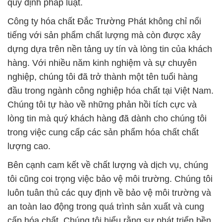
vọng của khách hàng. Chúng tôi sẵn sàng hợp tác
với các đối tác trong ngành công nghiệp và mong
muốn xây dựng mối quan hệ dài hạn bền vững.
# Nơi chuyên thương mại × bán hóa chất hóa chất
Na2S2O5 — Bột Natri Metabisulfit tại An Giang
# Nơi chuyên kinh doanh ♯ phân phối hóa chất hóa
chất Na2S2O5 — Bột Natri Metabisulfit tại An Giang
# Công ty cung cấp ƒ bán hóa chất hóa chất
Na2S2O5 — Bột Natri Metabisulfit tại An Giang
# Nơi kinh doanh Ω bán hóa chất hóa chất
Na2S2O5 — Bột Natri Metabisulfit tại An Giang
# Nhà phân phối × cung ứng hóa chất hóa chất
Na2S2O5 — Bột Natri Metabisulfit tại An Giang
# Địa chỉ chuyên bán φ thương mại hóa chất hóa
chất Na2S2O5 — Bột Natri Metabisulfit tại An Giang
# Đơn vị thương mại ■ cung cấp hóa chất hóa chất