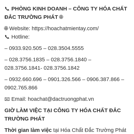
Chủ nhật: Nghỉ chủ nhật hàng tuần
Chúng tôi rất trân trọng thời gian và cam kết tuân
thủ giờ làm việc để đảm bảo sự hỗ trợ tốt nhất cho
khách hàng và đảm bảo hiệu suất công việc cao
nhất của nhân viên.
BẢN ĐỒ MAP TẠI CÔNG TY HÓA CHẤT ĐẮC
TRƯỜNG PHÁT
ĐỊA CHỈ: 1229C Quốc lộ 1A, Phường Bình Trị
Đông B, Quận Bình Tân, Sài Gòn TP. Hồ Chí
Minh