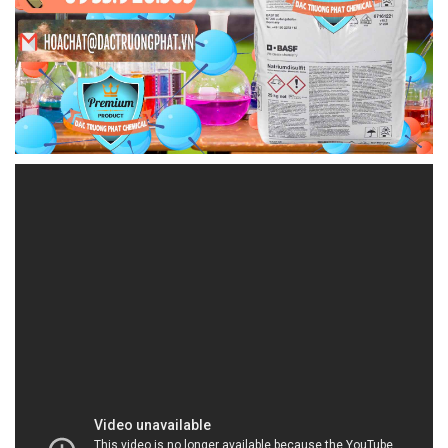
HOACHATMIENTAY.COM | Công ty thương mại \
bán hóa chất tại Thành phố Hồ Chí Minh
Công ty hóa chất Đắc Trường Phát đã không ngừng
phát triển và nâng cao dịch vụ của mình để đáp ứng
nhu cầu đa dạng của thị trường. Chúng tôi hiểu
rằng khách hàng không chỉ đòi hỏi sản phẩm chất
lượng mà còn đặt ra yêu cầu về tính tiện lợi và độ
tin cậy của dịch vụ. Vì vậy, chúng tôi không chỉ cung
cấp các sản phẩm hóa chất chất lượng cao mà còn
cam kết đảm bảo sự tiện lợi và hài lòng của quý
khách hàng thông qua dịch vụ giao hàng nhanh, tận