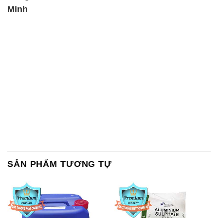
Lan Thailand
Ấn Độ India
Chất tạo bọt Las P Tico Tank
Sodium Benzoate – Mốc Bột
IBC Bồn Việt Nam
Kalama Food Grade Mỹ Usa