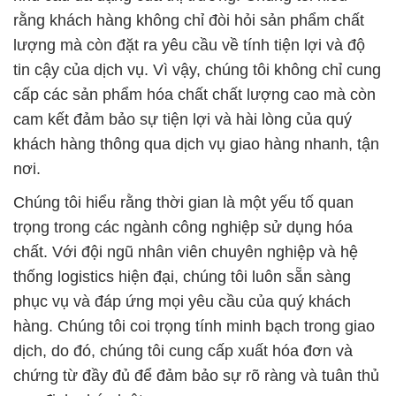
đầu trong ngành công nghiệp hóa chất tại Việt Nam.
Chúng tôi tự hào về những phản hồi tích cực và
lòng tin mà quý khách hàng đã dành cho chúng tôi
trong việc cung cấp các sản phẩm hóa chất chất
lượng cao.
Bên cạnh cam kết về chất lượng và dịch vụ, chúng
tôi cũng coi trọng việc bảo vệ môi trường. Chúng tôi
luôn tuân thủ các quy định về bảo vệ môi trường và
an toàn lao động trong quá trình sản xuất và cung
cấp hóa chất. Chúng tôi hiểu rằng sự phát triển bền
vững không thể thiếu sự chú ý đến môi trường, và
chúng tôi cam kết đóng góp vào việc bảo vệ môi
trường qua các hoạt động kinh doanh của mình.
Công ty hóa chất Đắc Trường Phát luôn không
ngừng phấn đấu để đáp ứng và vượt qua sự kỳ