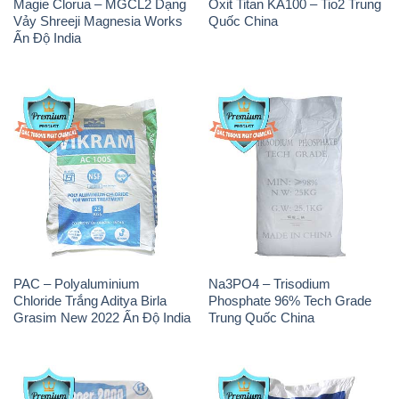
Magie Clorua – MGCL2 Dạng
Oxit Titan KA100 – Tio2 Trung
Vảy Shreeji Magnesia Works
Quốc China
Ấn Độ India
PAC – Polyaluminium
Na3PO4 – Trisodium
Chloride Trắng Aditya Birla
Phosphate 96% Tech Grade
Grasim New 2022 Ấn Độ India
Trung Quốc China