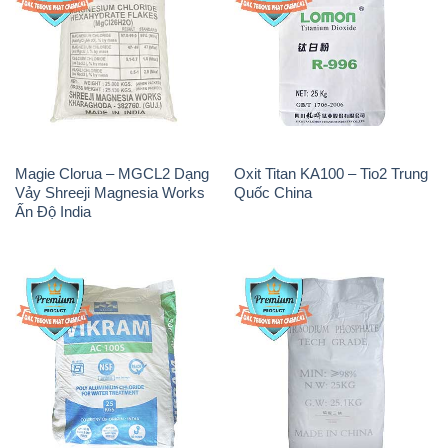
Magie Clorua – MGCL2 Dạng
Oxit Titan KA100 – Tio2 Trung
Vảy Shreeji Magnesia Works
Quốc China
Ấn Độ India