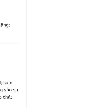
đăng:
t, cam
ng vào sự
o chất