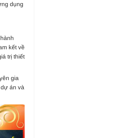
 ứng dụng
Thành
am kết về
 trị thiết
yên gia
 dự án và