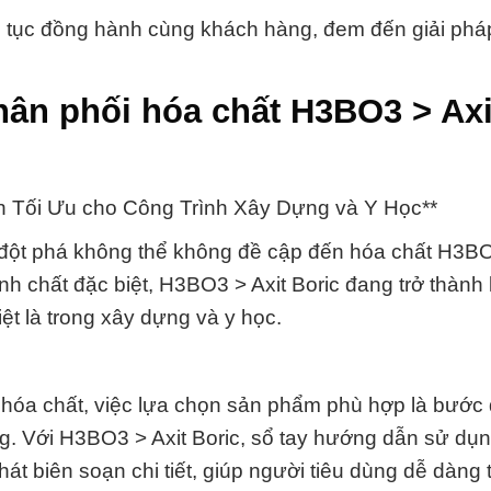
p tục đồng hành cùng khách hàng, đem đến giải phá
hân phối hóa chất H3BO3 > Axi
 Tối Ưu cho Công Trình Xây Dựng và Y Học**
 đột phá không thể không đề cập đến hóa chất H3BO
nh chất đặc biệt, H3BO3 > Axit Boric đang trở thành
ệt là trong xây dựng và y học.
p hóa chất, việc lựa chọn sản phẩm phù hợp là bước
ùng. Với H3BO3 > Axit Boric, sổ tay hướng dẫn sử dụ
biên soạn chi tiết, giúp người tiêu dùng dễ dàng 