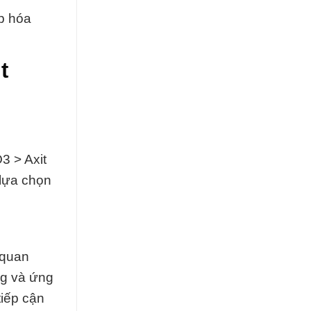
p hóa
t
3 > Axit
 lựa chọn
 quan
ng và ứng
tiếp cận