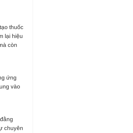
 tạo thuốc
 lại hiệu
 mà còn
ung ứng
rung vào
 đằng
sự chuyên