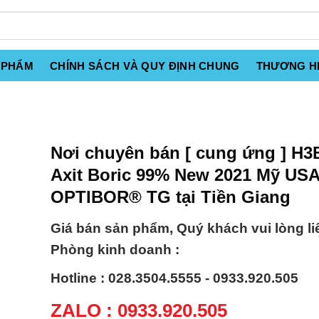
 PHẨM
CHÍNH SÁCH VÀ QUY ĐỊNH CHUNG
THƯƠNG H
Nơi chuyên bán [ cung ứng ] H3
Axit Boric 99% New 2021 Mỹ US
OPTIBOR® TG tại Tiền Giang
Giá bán sản phẩm, Quý khách vui lòng li
Phòng kinh doanh :
Hotline : 028.3504.5555 - 0933.920.505
ZALO : 0933.920.505