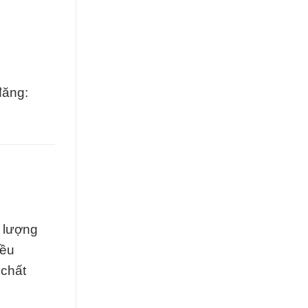
đăng:
t lượng
iều
 chất