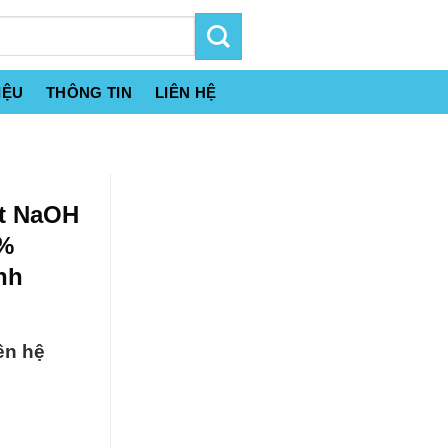
IỆU
THÔNG TIN
LIÊN HỆ
út NaOH
8%
nh
ên hệ