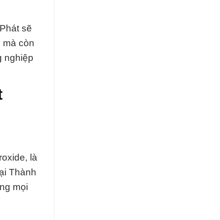
 Phát sẽ
m mà còn
g nghiệp
t
oxide, là
ại Thành
ong mọi