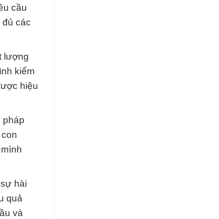
êu cầu
y đủ các
t lượng
ình kiểm
được hiệu
n pháp
 con
a mình
 sự hài
ệu quả
cầu và