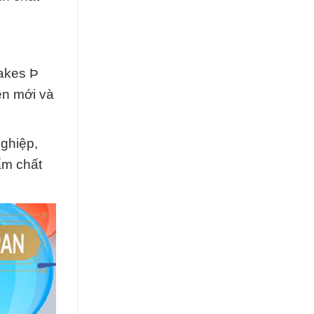
akes Þ
ện mới và
ghiệp,
ẩm chất