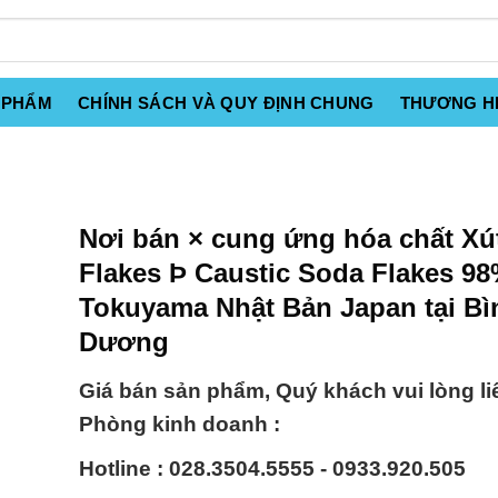
 PHẨM
CHÍNH SÁCH VÀ QUY ĐỊNH CHUNG
THƯƠNG H
Nơi bán × cung ứng hóa chất X
Flakes Þ Caustic Soda Flakes 9
Tokuyama Nhật Bản Japan tại Bì
Dương
Giá bán sản phẩm, Quý khách vui lòng li
Phòng kinh doanh :
Hotline : 028.3504.5555 - 0933.920.505