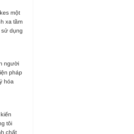
akes một
nh xa tầm
à sử dụng
n người
biện pháp
ý hóa
 kiến
g tôi
nh chất