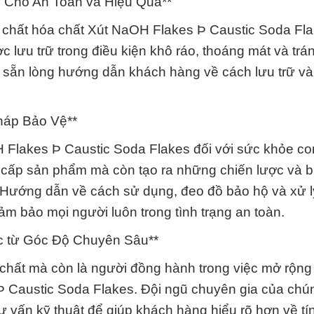
 Cho An Toàn và Hiệu Quả**
a chất hóa chất Xút NaOH Flakes Þ Caustic Soda Fl
 lưu trữ trong điều kiện khô ráo, thoáng mát và trá
ôn sẵn lòng hướng dẫn khách hàng về cách lưu trữ v
háp Bảo Vệ**
 Flakes Þ Caustic Soda Flakes đối với sức khỏe co
ng cấp sản phẩm mà còn tạo ra những chiến lược và 
 Hướng dẫn về cách sử dụng, đeo đồ bảo hộ và xử l
m bảo mọi người luôn trong tình trạng an toàn.
c từ Góc Độ Chuyên Sâu**
 chất mà còn là người đồng hành trong việc mở rộng
Þ Caustic Soda Flakes. Đội ngũ chuyên gia của chún
tư vấn kỹ thuật để giúp khách hàng hiểu rõ hơn về tí