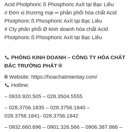
Photphoric ß Phosphoric Axít tại Bạc Liêu
📞
PHÒNG KINH DOANH – CÔNG TY HÓA CHẤT
ĐẮC TRƯỜNG PHÁT
🌐
🌐 Website: https://hoachatmientay.com/
📞 Hotline:
– 0933.920.505 – 028.3504.5555
– 028.3756.1835 – 028.3756.1840 –
028.3756.1841- 028.3756.1842
– 0932.660.696 – 0901.326.566 – 0906.387.866 –
0902.765.866
📧 Email: hoachat@dactruongphat.vn
GIỜ LÀM VIỆC TẠI CÔNG TY HÓA CHẤT ĐẮC
TRƯỜNG PHÁT