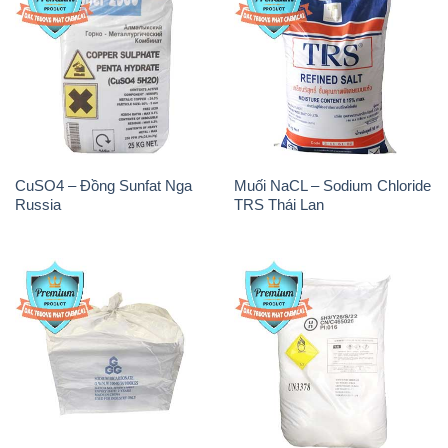
CuSO4 – Đồng Sunfat Nga
Muối NaCL – Sodium Chloride
Russia
TRS Thái Lan
Sodium Bicarbonate – Bicar
Sodium Percarbonate Dạng
NaHCO3 Food Grade 3 Chữ
Bột Trung Quốc China
GGG Bao Jumbo ( Bành )
Trung Quốc China