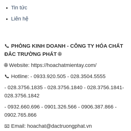
📞
PHÒNG KINH DOANH - CÔNG TY HÓA CHẤT
ĐẮC TRƯỜNG PHÁT
🌐
🌐 Website: https://hoachatmientay.com/
📞 Hotline: - 0933.920.505 - 028.3504.5555
- 028.3756.1835 - 028.3756.1840 - 028.3756.1841-
028.3756.1842
- 0932.660.696 - 0901.326.566 - 0906.387.866 -
0902.765.866
📧 Email: hoachat@dactruongphat.vn
ĐỊA CHỈ
1229C Quốc lộ 1A, Phường Bình Trị Đông B,
Quận Bình Tân, TP. Hồ Chí Minh