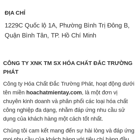
CÔNG TY XNK TM SX HÓA CHẤT ĐẮC TRƯỜNG
PHÁT
Công ty Hóa Chất Đắc Trường Phát, hoạt động dưới
tên miền
hoachatmientay.com
, là một đơn vị
chuyên kinh doanh và phân phối các loại hóa chất
công nghiệp đa dạng, nhằm đáp ứng nhu cầu sử
dụng của khách hàng một cách tốt nhất.
Chúng tôi cam kết mang đến sự hài lòng và đáp ứng
mọi nhu cầu của khách hàng với tiêu chí hàng đầu.
Công ty chúng tôi hiện cung cấp những sản phẩm
hóa chất chất lượng cao với giá thành hợp lý, nhằm
đảm bảo sự thành công của khách hàng.
Uy tín là một trong những nguyên tắc quan trọng