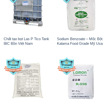
Chất tạo bọt Las P Tico Tank
Sodium Benzoate – Mốc Bột
IBC Bồn Việt Nam
Kalama Food Grade Mỹ Usa
Magie Clorua – MGCL2 Dạng
Oxit Titan KA100 – Tio2 Trung
Vảy Shreeji Magnesia Works
Quốc China
Ấn Độ India