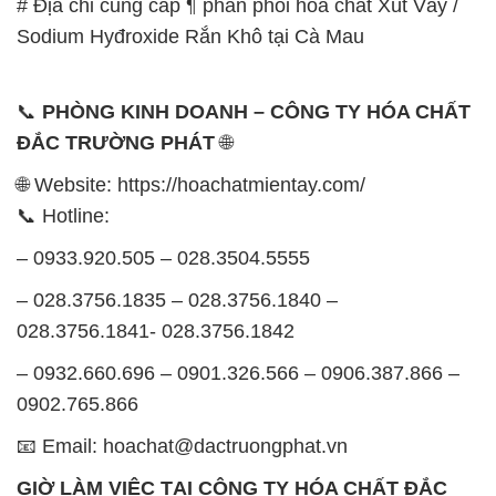
# Địa chỉ cung cấp ¶ phân phối hóa chất Xút Vảy /
Sodium Hyđroxide Rắn Khô tại Cà Mau
📞
PHÒNG KINH DOANH – CÔNG TY HÓA CHẤT
ĐẮC TRƯỜNG PHÁT
🌐
🌐 Website: https://hoachatmientay.com/
📞 Hotline:
– 0933.920.505 – 028.3504.5555
– 028.3756.1835 – 028.3756.1840 –
028.3756.1841- 028.3756.1842
– 0932.660.696 – 0901.326.566 – 0906.387.866 –
0902.765.866
📧 Email: hoachat@dactruongphat.vn
GIỜ LÀM VIỆC TẠI CÔNG TY HÓA CHẤT ĐẮC