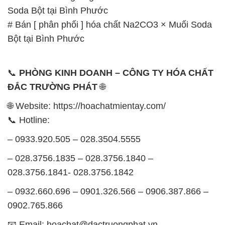
Soda Bột tại Bình Phước
# Bán [ phân phối ] hóa chất Na2CO3 × Muối Soda
Bột tại Bình Phước
📞
PHÒNG KINH DOANH – CÔNG TY HÓA CHẤT
ĐẮC TRƯỜNG PHÁT
🌐
🌐 Website: https://hoachatmientay.com/
📞 Hotline:
– 0933.920.505 – 028.3504.5555
– 028.3756.1835 – 028.3756.1840 –
028.3756.1841- 028.3756.1842
– 0932.660.696 – 0901.326.566 – 0906.387.866 –
0902.765.866
📧 Email: hoachat@dactruongphat.vn