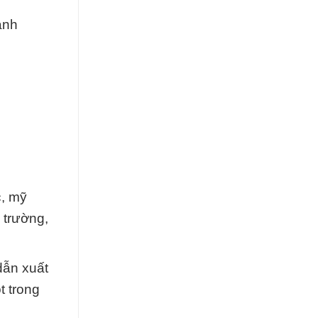
anh
c, mỹ
 trường,
dẫn xuất
t trong