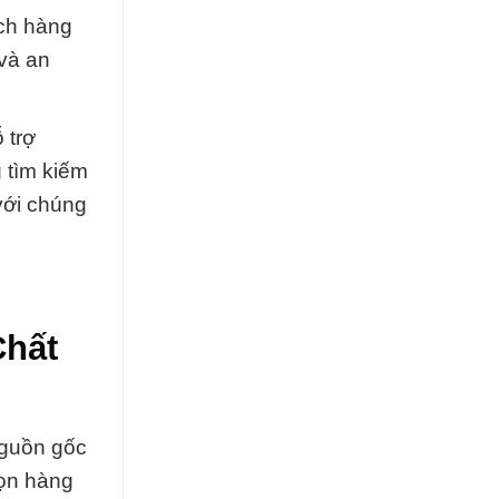
ách hàng
và an
 trợ
 tìm kiếm
với chúng
Chất
nguồn gốc
họn hàng