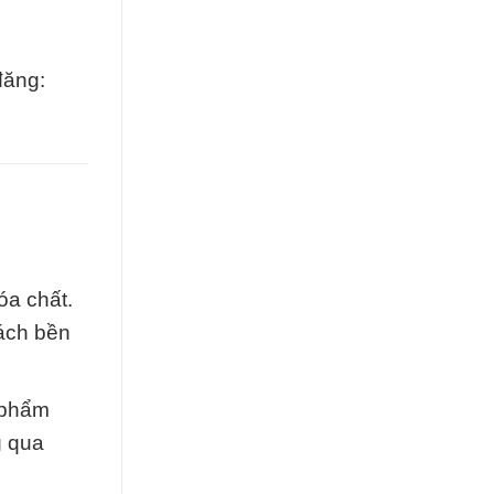
đăng:
óa chất.
cách bền
 phẩm
g qua