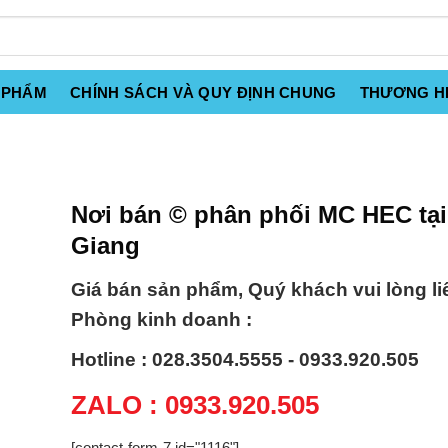
 PHẨM
CHÍNH SÁCH VÀ QUY ĐỊNH CHUNG
THƯƠNG H
Nơi bán © phân phối MC HEC tạ
Giang
Giá bán sản phẩm, Quý khách vui lòng li
Phòng kinh doanh :
Hotline : 028.3504.5555 - 0933.920.505
ZALO : 0933.920.505
[contact-form-7 id="1116"]