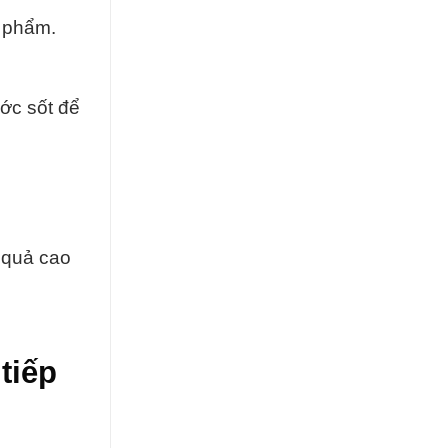
 phẩm.
ớc sốt để
 quả cao
tiếp