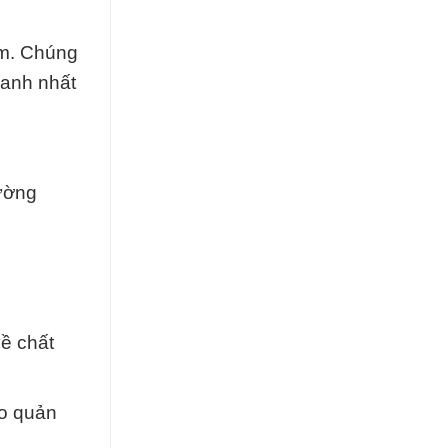
am. Chúng
ranh nhất
ường
ề chất
ảo quản