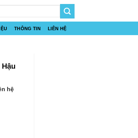
IỆU
THÔNG TIN
LIÊN HỆ
i Hậu
ên hệ