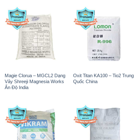
Magie Clorua – MGCL2 Dạng
Oxit Titan KA100 – Tio2 Trung
Vảy Shreeji Magnesia Works
Quốc China
Ấn Độ India