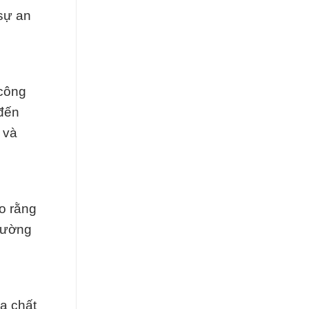
sự an
 công
 đến
 và
o rằng
trường
a chất