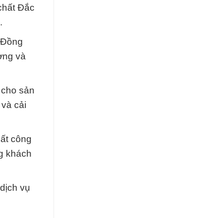
chất Đắc
.
. Đồng
ượng và
 cho sản
 và cải
hất công
ng khách
dịch vụ