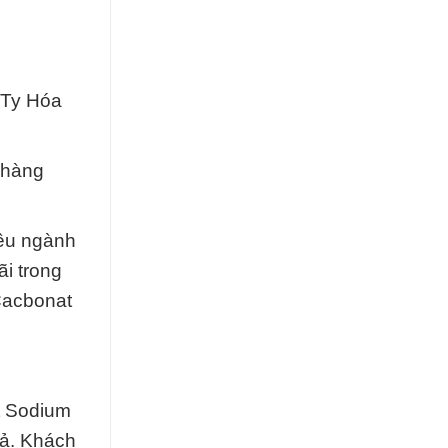
 Ty Hóa
 hàng
iều ngành
i trong
Cacbonat
t Sodium
uả. Khách