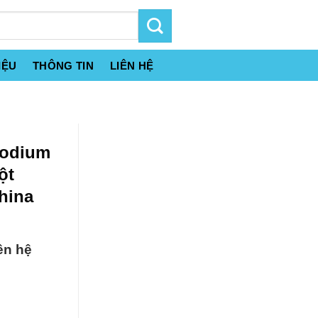
IỆU
THÔNG TIN
LIÊN HỆ
Sodium
ột
hina
ên hệ