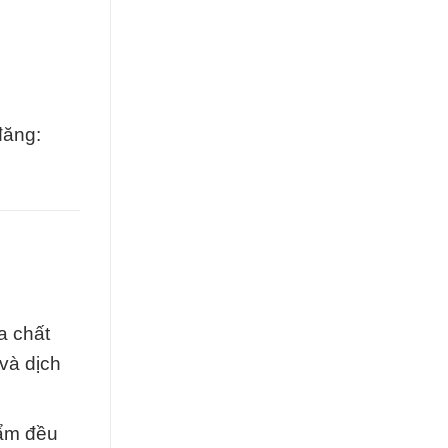
đăng:
a chất
và dịch
hẩm đều