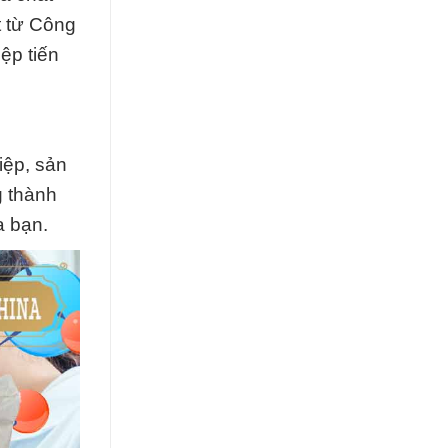
t từ Công
ệp tiến
iệp, sản
g thành
a bạn.