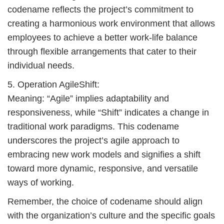
traditional work paradigms. This codename
underscores the project’s agile approach to
embracing new work models and signifies a shift
toward more dynamic, responsive, and versatile
ways of working.
Remember, the choice of codename should align
with the organization’s culture and the specific goals
of the flexible work arrangements project.
# Cty cung cấp Ω phân phối hóa chất H2O2 Þ
Hydrogen Dioxide Liquid tại Vĩnh Long
# Đơn vị chuyên cung ứng Ø phân phối hóa chất
H2O2 Þ Hydrogen Dioxide Liquid tại Vĩnh Long
# Cung cấp ↔ cung ứng hóa chất H2O2 Þ
Hydrogen Dioxide Liquid tại Vĩnh Long
# Đơn vị cung ứng ∞ phân phối hóa chất H2O2 Þ