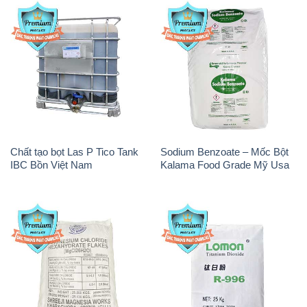
Magie Clorua – MGCL2 Dạng
Oxit Titan KA100 – Tio2 Trung
Vảy Shreeji Magnesia Works
Quốc China
Ấn Độ India