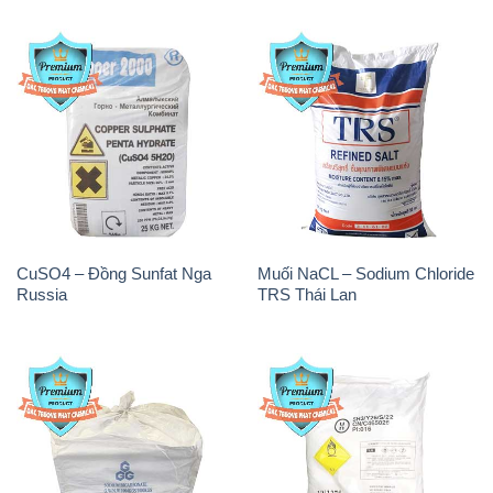
CuSO4 – Đồng Sunfat Nga
Muối NaCL – Sodium Chloride
Russia
TRS Thái Lan
Sodium Bicarbonate – Bicar
Sodium Percarbonate Dạng
NaHCO3 Food Grade 3 Chữ
Bột Trung Quốc China
GGG Bao Jumbo ( Bành )
Trung Quốc China