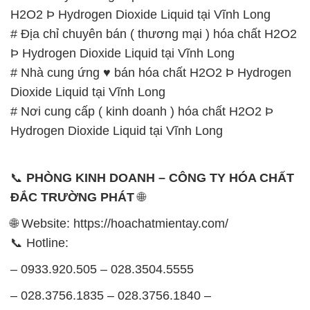
📞
PHÒNG KINH DOANH – CÔNG TY HÓA CHẤT
ĐẮC TRƯỜNG PHÁT
🌐
🌐 Website: https://hoachatmientay.com/
📞 Hotline:
– 0933.920.505 – 028.3504.5555
– 028.3756.1835 – 028.3756.1840 –
028.3756.1841- 028.3756.1842
– 0932.660.696 – 0901.326.566 – 0906.387.866 –
0902.765.866
📧 Email: hoachat@dactruongphat.vn
GIỜ LÀM VIỆC TẠI CÔNG TY HÓA CHẤT ĐẮC
TRƯỜNG PHÁT
Thời gian làm việc
tại Hóa Chất Đắc Trường Phát
được tổ chức như sau: