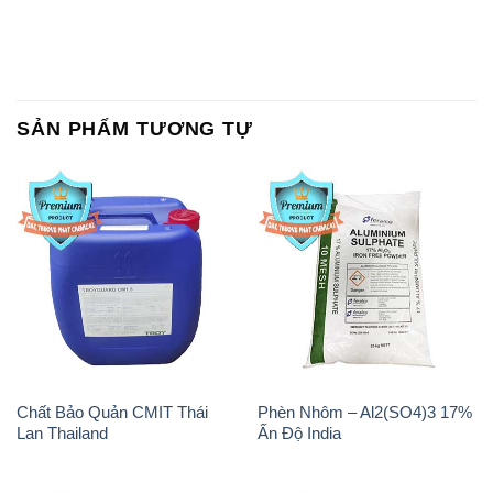
Chất Bảo Quản CMIT Thái
Phèn Nhôm – Al2(SO4)3 17%
Lan Thailand
Ấn Độ India
Chất tạo bọt Las P Tico Tank
Sodium Benzoate – Mốc Bột
IBC Bồn Việt Nam
Kalama Food Grade Mỹ Usa