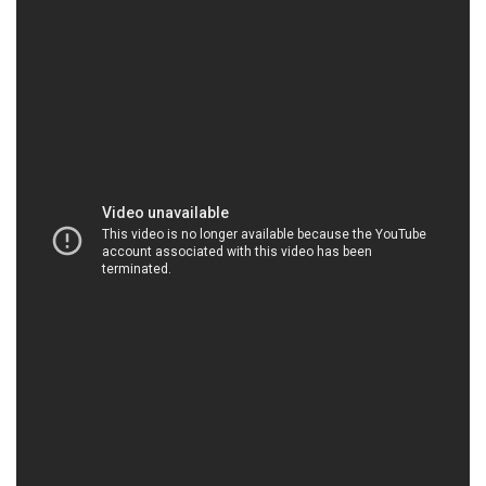
HOACHATMIENTAY.COM | Công ty chuyên phân
phối ≈ cung cấp hóa chất tại Thành phố Hồ Chí
Minh
1. Project HorizonFlex:
Meaning: This codename conveys the idea of
expanding the boundaries of traditional work