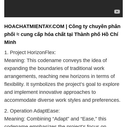
arrangements, reaching new horizons in terms of
flexibility. It symbolizes the project’s goal to explore
and implement innovative approaches to
accommodate diverse work styles and preferences.
2. Operation AdaptEase:
Meaning: Combining “Adapt” and “Ease,” this
codename emphasizes the project’s focus on
making the transition to flexible work arrangements
smooth and effortless. It suggests a seamless
adaptation to new ways of working that prioritize
both employee needs and organizational efficiency.
3. Initiative FlexFlow:
Meaning: “Flex” represents flexibility, and “Flow”
suggests a continuous, dynamic movement. This
codename signifies the project’s intention to