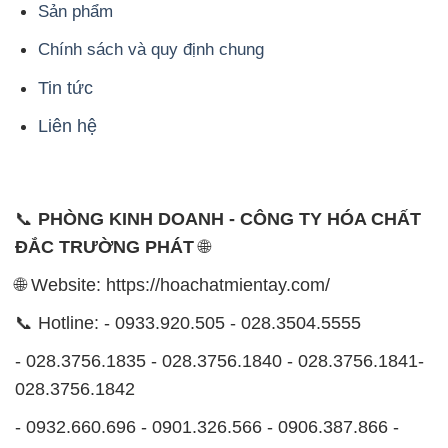
ĐẮC TRƯỜNG PHÁT
🌐
🌐 Website: https://hoachatmientay.com/
📞 Hotline: - 0933.920.505 - 028.3504.5555
- 028.3756.1835 - 028.3756.1840 - 028.3756.1841-
028.3756.1842
- 0932.660.696 - 0901.326.566 - 0906.387.866 -
0902.765.866
📧 Email: hoachat@dactruongphat.vn
ĐỊA CHỈ
1229C Quốc lộ 1A, Phường Bình Trị Đông B,
Quận Bình Tân, TP. Hồ Chí Minh