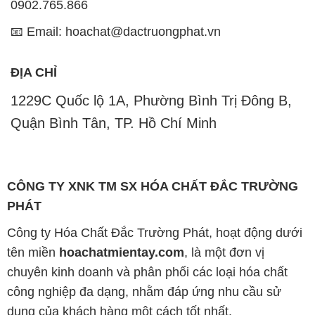
CÔNG TY XNK TM SX HÓA CHẤT ĐẮC TRƯỜNG
PHÁT
Công ty Hóa Chất Đắc Trường Phát, hoạt động dưới
tên miền
hoachatmientay.com
, là một đơn vị
chuyên kinh doanh và phân phối các loại hóa chất
công nghiệp đa dạng, nhằm đáp ứng nhu cầu sử
dụng của khách hàng một cách tốt nhất.
Chúng tôi cam kết mang đến sự hài lòng và đáp ứng
mọi nhu cầu của khách hàng với tiêu chí hàng đầu.
Công ty chúng tôi hiện cung cấp những sản phẩm
hóa chất chất lượng cao với giá thành hợp lý, nhằm
đảm bảo sự thành công của khách hàng.
Uy tín là một trong những nguyên tắc quan trọng
trong hoạt động kinh doanh của chúng tôi. Chúng tôi
luôn ý thức rằng những sản phẩm mà chúng tôi cung