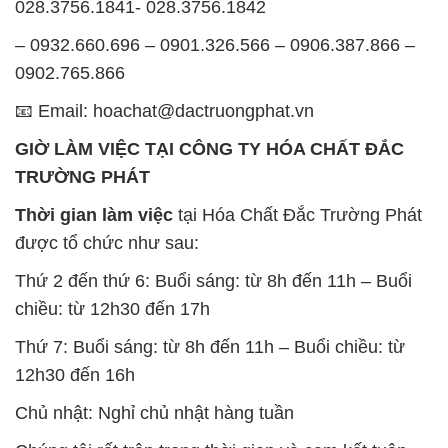
Thứ 2 đến thứ 6: Buổi sáng: từ 8h đến 11h – Buổi
chiều: từ 12h30 đến 17h
Thứ 7: Buổi sáng: từ 8h đến 11h – Buổi chiều: từ
12h30 đến 16h
Chủ nhật: Nghỉ chủ nhật hàng tuần
Chúng tôi rất trân trọng thời gian và cam kết tuân
thủ giờ làm việc để đảm bảo sự hỗ trợ tốt nhất cho
khách hàng và đảm bảo hiệu suất công việc cao
nhất của nhân viên.
BẢN ĐỒ MAP TẠI CÔNG TY HÓA CHẤT ĐẮC
TRƯỜNG PHÁT
ĐỊA CHỈ: 1229C Quốc lộ 1A, Phường Bình Trị
Đông B, Quận Bình Tân, Sài Gòn TP. Hồ Chí