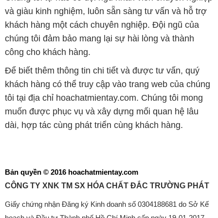
và giàu kinh nghiệm, luôn sẵn sàng tư vấn và hỗ trợ
khách hàng một cách chuyên nghiệp. Đội ngũ của
chúng tôi đảm bảo mang lại sự hài lòng và thành
công cho khách hàng.
Để biết thêm thông tin chi tiết và được tư vấn, quý
khách hàng có thể truy cập vào trang web của chúng
tôi tại địa chỉ hoachatmientay.com. Chúng tôi mong
muốn được phục vụ và xây dựng mối quan hệ lâu
dài, hợp tác cùng phát triển cùng khách hàng.
Bản quyền © 2016 hoachatmientay.com
CÔNG TY XNK TM SX HÓA CHẤT ĐẮC TRƯỜNG PHÁT
Giấy chứng nhận Đăng ký Kinh doanh số 0304188681 do Sở Kế
hoạch và Đầu tư Thành phố Hồ Chí Minh cấp ngày 19-01-2017