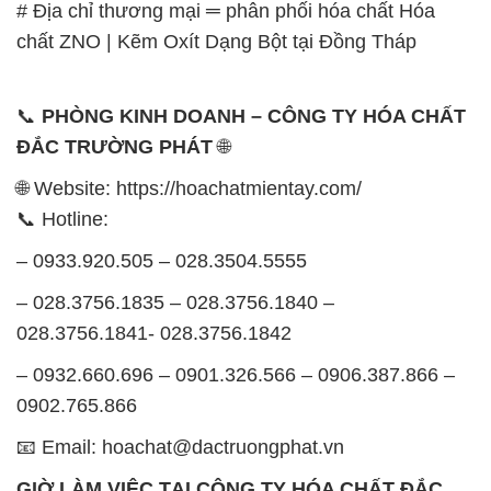
# Địa chỉ thương mại ═ phân phối hóa chất Hóa
chất ZNO | Kẽm Oxít Dạng Bột tại Đồng Tháp
📞
PHÒNG KINH DOANH – CÔNG TY HÓA CHẤT
ĐẮC TRƯỜNG PHÁT
🌐
🌐 Website: https://hoachatmientay.com/
📞 Hotline:
– 0933.920.505 – 028.3504.5555
– 028.3756.1835 – 028.3756.1840 –
028.3756.1841- 028.3756.1842
– 0932.660.696 – 0901.326.566 – 0906.387.866 –
0902.765.866
📧 Email: hoachat@dactruongphat.vn
GIỜ LÀM VIỆC TẠI CÔNG TY HÓA CHẤT ĐẮC