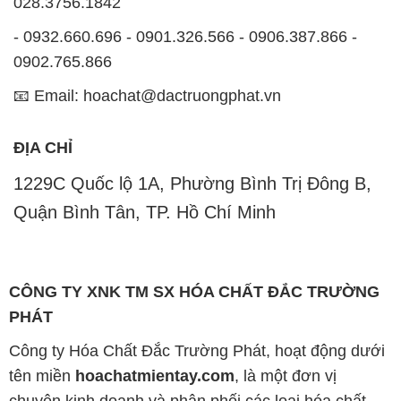
028.3756.1842
- 0932.660.696 - 0901.326.566 - 0906.387.866 -
0902.765.866
📧 Email: hoachat@dactruongphat.vn
ĐỊA CHỈ
1229C Quốc lộ 1A, Phường Bình Trị Đông B,
Quận Bình Tân, TP. Hồ Chí Minh
CÔNG TY XNK TM SX HÓA CHẤT ĐẮC TRƯỜNG
PHÁT
Công ty Hóa Chất Đắc Trường Phát, hoạt động dưới
tên miền
hoachatmientay.com
, là một đơn vị