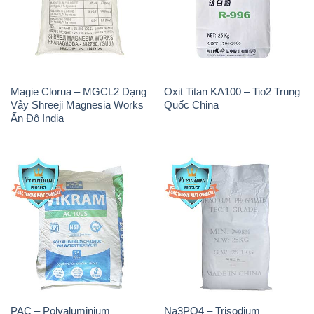
Magie Clorua – MGCL2 Dạng
Oxit Titan KA100 – Tio2 Trung
Vảy Shreeji Magnesia Works
Quốc China
Ấn Độ India
PAC – Polyaluminium
Na3PO4 – Trisodium