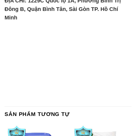
ĐỊA CHỈ: 1229C Quốc lộ 1A, Phường Bình Trị
Đông B, Quận Bình Tân, Sài Gòn TP. Hồ Chí
Minh
SẢN PHẨM TƯƠNG TỰ