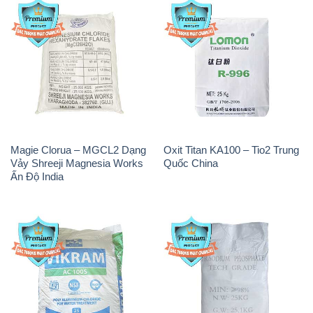
Magie Clorua – MGCL2 Dạng
Oxit Titan KA100 – Tio2 Trung
Vảy Shreeji Magnesia Works
Quốc China
Ấn Độ India