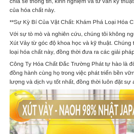
chia sẻ thông tin, kinh nghiệm và tư vấn kỹ thu
của hóa chất này.
**Sự Kỳ Bí Của Vật Chất: Khám Phá Loại Hóa 
Với sự tò mò và nghiên cứu, chúng tôi không n
Xút Vảy từ góc độ khoa học và kỹ thuật. Chúng 
loại hóa chất này, đồng thời đưa ra các giải phá
Công Ty Hóa Chất Đắc Trường Phát tự hào là đố
đồng hành cùng họ trong việc phát triển bền vữ
lượng và dịch vụ tốt nhất, đồng thời luôn đặt s