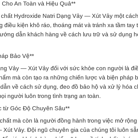
 Cho An Toàn và Hiệu Quả**
a chất Hydroxide Natri Dạng Vảy — Xút Vảy một cách
 điều kiện khô ráo, thoáng mát và tránh xa tầm tay 
 hướng dẫn khách hàng về cách lưu trữ và sử dụng h
háp Bảo Vệ**
ng Vảy — Xút Vảy đối với sức khỏe con người là điề
phẩm mà còn tạo ra những chiến lược và biện pháp 
dẫn về cách sử dụng, đeo đồ bảo hộ và xử lý hóa c
 người luôn trong tình trạng an toàn.
c từ Góc Độ Chuyên Sâu**
 chất mà còn là người đồng hành trong việc mở rộng
— Xút Vảy. Đội ngũ chuyên gia của chúng tôi luôn sẵ