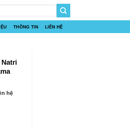
IỆU
THÔNG TIN
LIÊN HỆ
Natri
ama
ên hệ