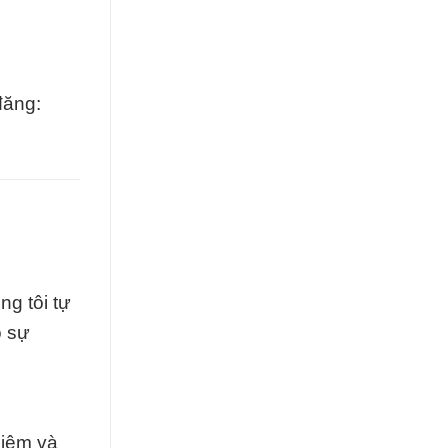
đăng:
g tôi tự
o sự
hiệm và