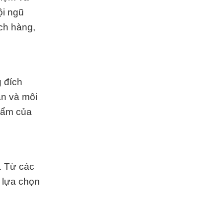
ội ngũ
ch hàng,
g đích
àn và môi
phẩm của
. Từ các
 lựa chọn