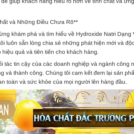
ật để giúp khách hàng hiểu rõ hơn về tính chất và ứn
Chất và Những Điều Chưa Rõ**
gừng khám phá và tìm hiểu về Hydroxide Natri Dạng
tôi luôn sẵn lòng chia sẻ những phát hiện mới và độ
p hiệu quả và tiên tiến cho khách hàng.
i tác tin cậy của các doanh nghiệp và ngành công n
ng và thành công. Chúng tôi cam kết đem lại sản ph
ự an toàn và sức khỏe của mọi người lên hàng đầu.