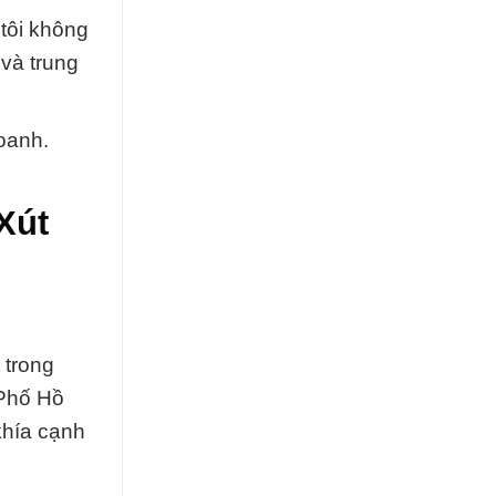
 tôi không
 và trung
oanh.
Xút
 trong
 Phố Hồ
khía cạnh