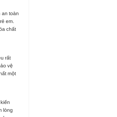
 an toàn
trẻ em.
óa chất
u rất
bảo vệ
hất một
 kiến
n lòng