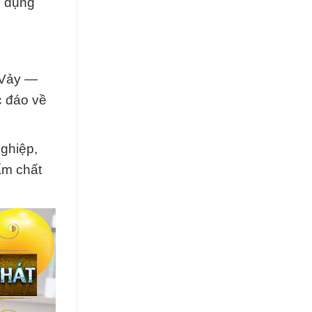
g dụng
 Vảy —
c đáo về
ghiệp,
ẩm chất