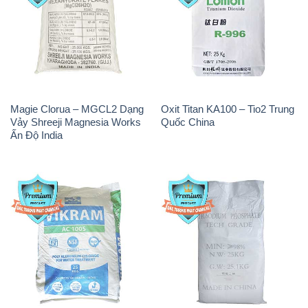
Magie Clorua – MGCL2 Dạng
Oxit Titan KA100 – Tio2 Trung
Vảy Shreeji Magnesia Works
Quốc China
Ấn Độ India