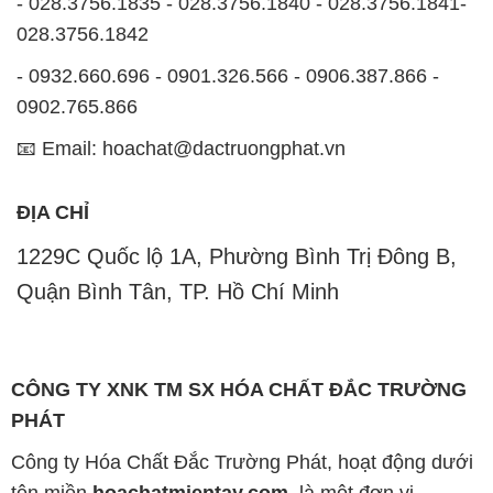
- 028.3756.1835 - 028.3756.1840 - 028.3756.1841-
028.3756.1842
- 0932.660.696 - 0901.326.566 - 0906.387.866 -
0902.765.866
📧 Email: hoachat@dactruongphat.vn
ĐỊA CHỈ
1229C Quốc lộ 1A, Phường Bình Trị Đông B,
Quận Bình Tân, TP. Hồ Chí Minh
CÔNG TY XNK TM SX HÓA CHẤT ĐẮC TRƯỜNG
PHÁT
Công ty Hóa Chất Đắc Trường Phát, hoạt động dưới